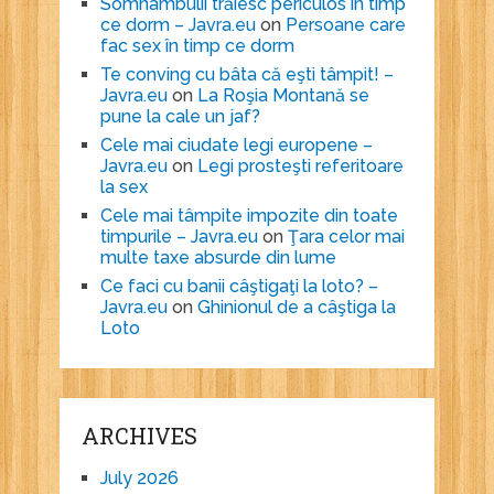
Somnambulii trăiesc periculos în timp
ce dorm – Javra.eu
on
Persoane care
fac sex în timp ce dorm
Te conving cu bâta că eşti tâmpit! –
Javra.eu
on
La Roşia Montană se
pune la cale un jaf?
Cele mai ciudate legi europene –
Javra.eu
on
Legi prosteşti referitoare
la sex
Cele mai tâmpite impozite din toate
timpurile – Javra.eu
on
Ţara celor mai
multe taxe absurde din lume
Ce faci cu banii câştigaţi la loto? –
Javra.eu
on
Ghinionul de a câştiga la
Loto
ARCHIVES
July 2026