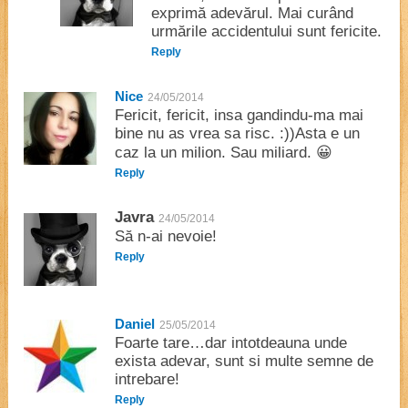
exprimă adevărul. Mai curând
urmările accidentului sunt fericite.
Reply
Nice
24/05/2014
Fericit, fericit, insa gandindu-ma mai
bine nu as vrea sa risc. :))Asta e un
caz la un milion. Sau miliard. 😀
Reply
Javra
24/05/2014
Să n-ai nevoie!
Reply
Daniel
25/05/2014
Foarte tare…dar intotdeauna unde
exista adevar, sunt si multe semne de
intrebare!
Reply