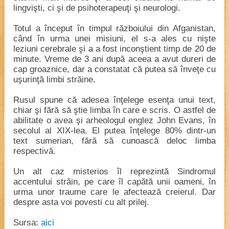
lingvişti, ci şi de psihoterapeuţi şi neurologi.
Totul a început în timpul războiului din Afganistan,
când în urma unei misiuni, el s-a ales cu nişte
leziuni cerebrale şi a a fost inconştient timp de 20 de
minute. Vreme de 3 ani după aceea a avut dureri de
cap groaznice, dar a constatat că putea să înveţe cu
uşurinţă limbi străine.
Rusul spune că adesea înţelege esenţa unui text,
chiar şi fără să ştie limba în care e scris. O astfel de
abilitate o avea şi arheologul englez John Evans, în
secolul al XIX-lea. El putea înţelege 80% dintr-un
text sumerian, fără să cunoască deloc limba
respectivă.
Un alt caz misterios îl reprezintă Sindromul
accentului străin, pe care îl capătă unii oameni, în
urma unor traume care le afectează creierul. Dar
despre asta voi povesti cu alt prilej.
Sursa:
aici