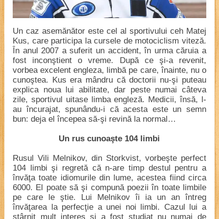
Un caz asemănător este cel al sportivului ceh Matej
Kus, care participa la cursele de motociclism viteză.
În anul 2007 a suferit un accident, în urma căruia a
fost inconştient o vreme. După ce şi-a revenit,
vorbea excelent engleza, limbă pe care, înainte, nu o
cunoştea. Kus era mândru că doctorii nu-şi puteau
explica noua lui abilitate, dar peste numai câteva
zile, sportivul uitase limba engleză. Medicii, însă, l-
au încurajat, spunându-i că acesta este un semn
bun: deja el începea să-şi revină la normal…
Un rus cunoaşte 104 limbi
Rusul Vili Melnikov, din Storkvist, vorbeşte perfect
104 limbi şi regretă că n-are timp destul pentru a
învăţa toate idiomurile din lume, acestea fiind circa
6000. El poate să şi compună poezii în toate limbile
pe care le ştie. Lui Melnikov îi ia un an întreg
învăţarea la perfecţie a unei noi limbi. Cazul lui a
stârnit mult interes şi a fost studiat nu numai de