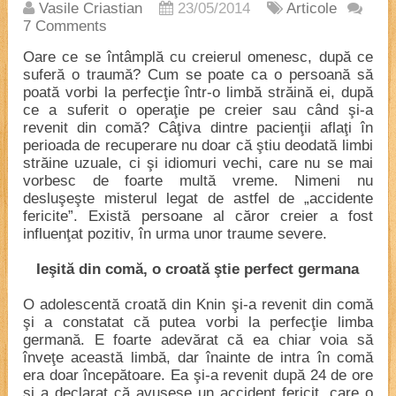
Vasile Criastian
23/05/2014
Articole
7 Comments
Oare ce se întâmplă cu creierul omenesc, după ce
suferă o traumă? Cum se poate ca o persoană să
poată vorbi la perfecţie într-o limbă străină ei, după
ce a suferit o operaţie pe creier sau când şi-a
revenit din comă? Câţiva dintre pacienţii aflaţi în
perioada de recuperare nu doar că ştiu deodată limbi
străine uzuale, ci şi idiomuri vechi, care nu se mai
vorbesc de foarte multă vreme. Nimeni nu
desluşeşte misterul legat de astfel de „accidente
fericite”. Există persoane al căror creier a fost
influenţat pozitiv, în urma unor traume severe.
Ieşită din comă, o croată ştie perfect germana
O adolescentă croată din Knin şi-a revenit din comă
şi a constatat că putea vorbi la perfecţie limba
germană. E foarte adevărat că ea chiar voia să
înveţe această limbă, dar înainte de intra în comă
era doar începătoare. Ea şi-a revenit după 24 de ore
şi a declarat că avusese un accident fericit, care o