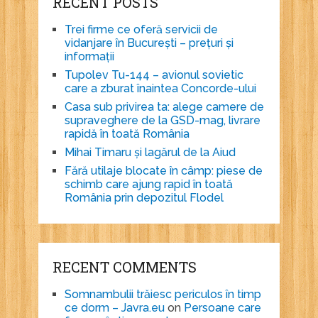
RECENT POSTS
Trei firme ce oferă servicii de
vidanjare în București – prețuri și
informații
Tupolev Tu-144 – avionul sovietic
care a zburat înaintea Concorde-ului
Casa sub privirea ta: alege camere de
supraveghere de la GSD-mag, livrare
rapidă în toată România
Mihai Timaru și lagărul de la Aiud
Fără utilaje blocate în câmp: piese de
schimb care ajung rapid în toată
România prin depozitul Flodel
RECENT COMMENTS
Somnambulii trăiesc periculos în timp
ce dorm – Javra.eu
on
Persoane care