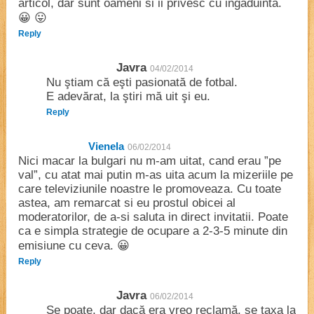
articol, dar sunt oameni si ii privesc cu ingaduinta.
😀 😛
Reply
Javra
04/02/2014
Nu ştiam că eşti pasionată de fotbal.
E adevărat, la ştiri mă uit şi eu.
Reply
Vienela
06/02/2014
Nici macar la bulgari nu m-am uitat, cand erau ”pe
val”, cu atat mai putin m-as uita acum la mizeriile pe
care televiziunile noastre le promoveaza. Cu toate
astea, am remarcat si eu prostul obicei al
moderatorilor, de a-si saluta in direct invitatii. Poate
ca e simpla strategie de ocupare a 2-3-5 minute din
emisiune cu ceva. 😀
Reply
Javra
06/02/2014
Se poate, dar dacă era vreo reclamă, se taxa la