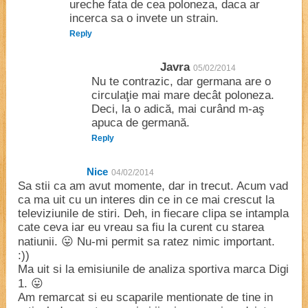
ureche fata de cea poloneza, daca ar
incerca sa o invete un strain.
Reply
Javra
05/02/2014
Nu te contrazic, dar germana are o
circulaţie mai mare decât poloneza.
Deci, la o adică, mai curând m-aş
apuca de germană.
Reply
Nice
04/02/2014
Sa stii ca am avut momente, dar in trecut. Acum vad
ca ma uit cu un interes din ce in ce mai crescut la
televiziunile de stiri. Deh, in fiecare clipa se intampla
cate ceva iar eu vreau sa fiu la curent cu starea
natiunii. 😛 Nu-mi permit sa ratez nimic important.
:))
Ma uit si la emisiunile de analiza sportiva marca Digi
1. 😛
Am remarcat si eu scaparile mentionate de tine in