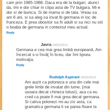
cam prin 1985-1986. Daca era de la bulgari, atunci
da, imi e dor chiar in clipa asta de TV bulgara. Mi-e
dor si de bunica. Si de mama si de tata. Vreau sa
am 6 ani, si sa aleg sa invat lb germana in loc de
franceza. E prea obositor sa fii adult si sa nici nu stii
o boaba de germana in contextul meu actual.
Reply
Javra
04/02/2014
Germana e cea mai grea limbă europeană. Am
încercat s-o învăţ în liceu, dar îmi lipsea
motivaţia.
Reply
Rudolph Aspirant
05/02/2014
Am auzit ca poloneza e una din cele mai
grele limbi de invatat din lume, (mai
usoara decat chineza totusi), asa ca eu
cred ca poate fi mai grea decat germana.
Si cativa polonezi mi-au zis asta, ca
gramatica germana li se parea floare la