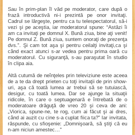
Sau în prim-plan îl văd pe moderator, care după o
frază introductivă ni-i prezintă pe onor invitaţi.
Cadrul se lărgeşte, pentru ca tu telespectatorul, să-i
vezi şi pe aceştia, iar moderatorul spune: “Astăzi îi
am ca invitaţi pe domnul X. Bună ziua, bine aţi venit!
Pe domnul Z. Bună ziua, suntem onoraţi de prezenţa
dvs.”. Şi cam tot aşa şi pentru ceilalţi invitaţi,ca şi
când exact atunci s-ar vedea pentru prima oară cu
moderatorul. Cu siguranţă, s-au paraşutat în studio
în clipa aia.
Altă cutumă de neînţeles prin televiziune este aceea
de a te da drept prieten cu toţi invitaţii de prin show-
uri, aşa că toată lumea ar trebui să se tutuiască,
desigur, cu toată lumea. Dar se ajunge la situaţii
ridicole, în care o septuagenară e întrebată de o
moderatoare drăguţă de vreo 20 şi ceva de ani:
„Viorica, spune-ne, te rog, cum ai făcut şi ai dres,
când ai auzit cu cine s-a cuplat fiica ta?” Iar invitata,
răspunde, cu sfioşenie: „Domnişoară, să ştiţi că eu
n-am niciun amestec…”