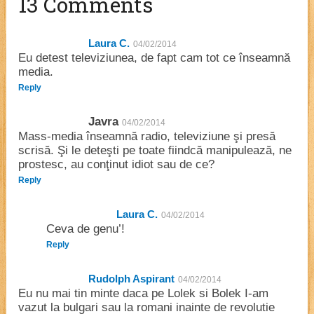
13 Comments
Laura C.
04/02/2014
Eu detest televiziunea, de fapt cam tot ce înseamnă
media.
Reply
Javra
04/02/2014
Mass-media înseamnă radio, televiziune şi presă
scrisă. Şi le deteşti pe toate fiindcă manipulează, ne
prostesc, au conţinut idiot sau de ce?
Reply
Laura C.
04/02/2014
Ceva de genu’!
Reply
Rudolph Aspirant
04/02/2014
Eu nu mai tin minte daca pe Lolek si Bolek I-am
vazut la bulgari sau la romani inainte de revolutie