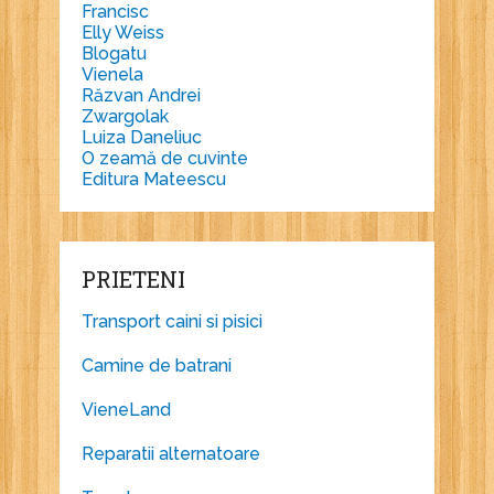
Francisc
Elly Weiss
Blogatu
Vienela
Răzvan Andrei
Zwargolak
Luiza Daneliuc
O zeamă de cuvinte
Editura Mateescu
PRIETENI
Transport caini si pisici
Camine de batrani
VieneLand
Reparatii alternatoare