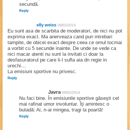
secundă.
Reply
elly weiss
09/02/2014
Eu sunt asa de scarbita de moderatori, de nici nu pot
exprima exact. Ma anerveaza cand pun intrebari
tampite, de obicei exact despre ceea ce omul tocmai
a vorbit cu 5 secunde inainte. De unde se vede ca
nici macar atenti nu sunt la invitati ci doar la
desfasuratorul pe care li-l sufla aia dn regie in
urechi…
La emisiuni sportive nu privesc.
Reply
Javra
09/02/2014
Nu faci bine. În emisiunile sportive găseşti cel
mai rafinat umor involuntar. Îţi amintesc o
butadă: Ai, n-ai mingea, tragi la poartă!
Reply