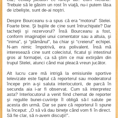
Trebuie să le găsim un rost în viaţă, nu-i putem lăsa
de izbelişte, sunt de-ai noştri.
Despre Bourceanu s-a spus că era “motorul” Stelei.
Foarte bine. Şi bujiile de cine sunt întruchipate? Dar
tacheţii şi rezervorul? Însă Bourceanu a fost,
conform imaginaţiei unui comentator sau a altuia, şi
“inima”, şi “plămânul”, ba chiar şi “creierul” echipei.
N-am nimic împotrivă, era polivalent. Însă mă
interesează cine sunt colecistul, ficatul şi intestinul
gros al formaţiei, ca să ştim ce mai extirpăm din
trupul Stelei, atunci când mai pleacă vreun jucător.
Alt lucru care mă intrigă la emisiunile sportive
televizate este faptul că reporterul sau moderatorul
începe prin a-şi saluta interlocutorii, de parcă în
secunda aia i-ar fi observat. Cum să interpretez
asta? Interlocutorul a venit fiind chemat de reporter
şi regulile bunei-cuviinţe îl obligă să-l salute pe
acesta din urmă. Dar se pare că reporterul îi spune
la început: „O să vă dau bineţe când vom fi în direct.
Să fie clar, să n-avem discuţii!”.