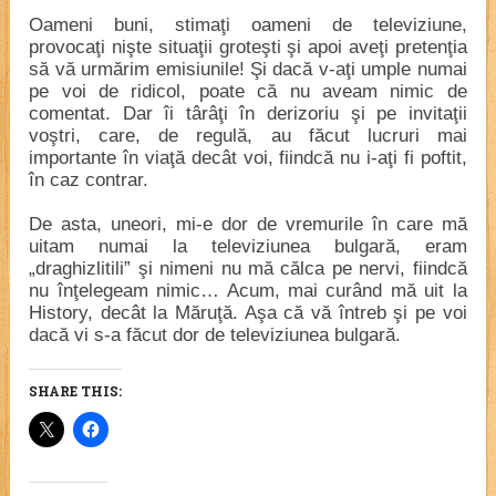
Oameni buni, stimaţi oameni de televiziune,
provocaţi nişte situaţii groteşti şi apoi aveţi pretenţia
să vă urmărim emisiunile! Şi dacă v-aţi umple numai
pe voi de ridicol, poate că nu aveam nimic de
comentat. Dar îi târâţi în derizoriu şi pe invitaţii
voştri, care, de regulă, au făcut lucruri mai
importante în viaţă decât voi, fiindcă nu i-aţi fi poftit,
în caz contrar.
De asta, uneori, mi-e dor de vremurile în care mă
uitam numai la televiziunea bulgară, eram
„draghizlitili” şi nimeni nu mă călca pe nervi, fiindcă
nu înţelegeam nimic… Acum, mai curând mă uit la
History, decât la Măruţă. Aşa că vă întreb şi pe voi
dacă vi s-a făcut dor de televiziunea bulgară.
SHARE THIS: