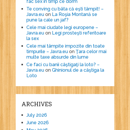
fac sex în timp ce dorm
Te conving cu bâta că eşti tâmpit! –
Javra.eu
on
La Roşia Montană se
pune la cale un jaf?
Cele mai ciudate legi europene –
Javra.eu
on
Legi prosteşti referitoare
la sex
Cele mai tâmpite impozite din toate
timpurile – Javra.eu
on
Ţara celor mai
multe taxe absurde din lume
Ce faci cu banii câştigaţi la loto? –
Javra.eu
on
Ghinionul de a câştiga la
Loto
ARCHIVES
July 2026
June 2026