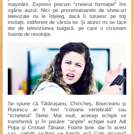
maşinării. Expresii precum “creierul formaţiei” îmi
zgârie auzul. Nici pe prezentatoarele de show-uri
televizate nu le înţeleg, dacă îi tutuiesc pe toţi
invitaţii, indiferent de vârsta lor. Şi atunci mi se face
dor de televiziunea bulgară, pe care o vizionam
înainte de revoluţie.
Se spune că Tătăruşanu, Chiricheş, Bourceanu şi
Rusescu ar fi fost “coloana vertebrală” sau
“scheletul” Stelei. Mai mult, aceeaşi echipă se
transformă şi în pasăre: “aripile” echipei sunt Adi
Popa şi Cristian Tănase. Foarte bine, dar în acest
caz, ceilalţi jucători ce funcţii au? Cum niciuna?