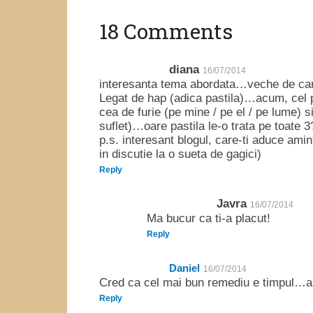
18 Comments
diana
16/07/2014
interesanta tema abordata…veche de can
Legat de hap (adica pastila)…acum, cel pu
cea de furie (pe mine / pe el / pe lume) 
suflet)…oare pastila le-o trata pe toate 3
p.s. interesant blogul, care-ti aduce amin
in discutie la o sueta de gagici)
Reply
Javra
16/07/2014
Ma bucur ca ti-a placut!
Reply
Daniel
16/07/2014
Cred ca cel mai bun remediu e timpul…alf
Reply