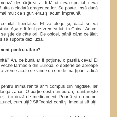
rmează despărţirea, ar fi făcut ceva special, ceva
ă uita niciodată dragostea lor. Se poate. Însă dacă
l, mai mult ca sigur, erau şi acum împreună.
celuilalt libertatea. El va alege şi, dacă se va
estuia. Aşa o fi fost pe vremea lui, în China! Acum,
 se ştie de câte ori. De obicei, până când celălalt
oi să suporte deziluzia.
ent pentru uitare?
ănită? Ah, ce bună ar fi poţiune, o pastilă ceva! Ei
 veche farmacie din Europa, o spiţerie de aproape
âta vreme acolo se vinde un soi de marţipan, adică
.
 pentru inima rănită ar fi compus din migdale, iar
e lângă zahăr. O porţie costă un euro şi cântăreşte
rţie, ci o doză de medicament. Poartă şi un nume,
tunci, cum uiţi? Să închizi ochii şi imediat să uiţi.