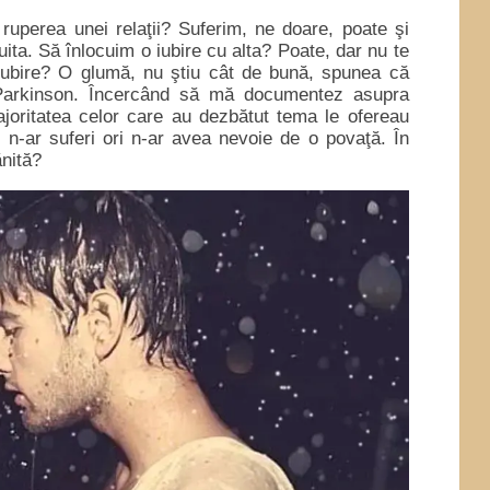
perea unei relaţii? Suferim, ne doare, poate şi
ita. Să înlocuim o iubire cu alta? Poate, dar nu te
iubire? O glumă, nu ştiu cât de bună, spunea că
 Parkinson. Încercând să mă documentez asupra
ajoritatea celor care au dezbătut tema le ofereau
i n-ar suferi ori n-ar avea nevoie de o povaţă. În
nită?