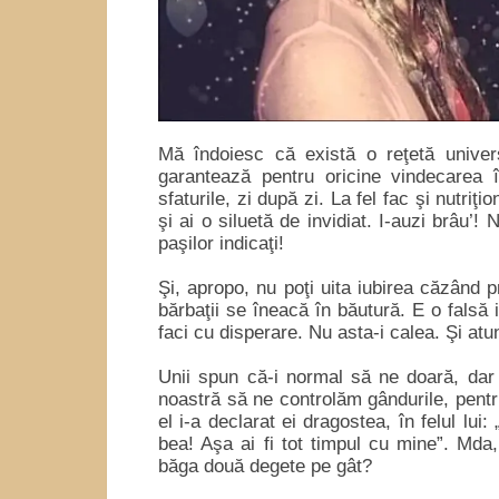
Mă îndoiesc că există o reţetă univer
garantează pentru oricine vindecarea 
sfaturile, zi după zi. La fel fac şi nutriţi
şi ai o siluetă de invidiat. I-auzi brâu’
paşilor indicaţi!
Şi, apropo, nu poţi uita iubirea căzând p
bărbaţii se îneacă în băutură. E o falsă
faci cu disperare. Nu asta-i calea. Şi atu
Unii spun că-i normal să ne doară, dar
noastră să ne controlăm gândurile, pentr
el i-a declarat ei dragostea, în felul lui
bea! Aşa ai fi tot timpul cu mine”. Mda,
băga două degete pe gât?