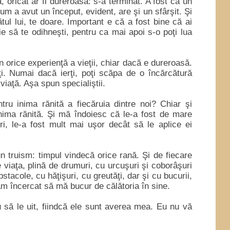
, oricât ar fi dureroasă: s-a terminat. A fost ca un
m a avut un început, evident, are şi un sfârşit. Şi
tul lui, te doare. Important e că a fost bine că ai
uie să te odihneşti, pentru ca mai apoi s-o poţi lua
n orice experienţă a vieţii, chiar dacă e dureroasă.
ţi. Numai dacă ierţi, poţi scăpa de o încărcătură
viaţă. Aşa spun specialiştii.
tru inima rănită a fiecăruia dintre noi? Chiar şi
inima rănită. Şi mă îndoiesc că le-a fost de mare
turi, le-a fost mult mai uşor decât să le aplice ei
n truism: timpul vindecă orice rană. Şi de fiecare
 viaţa, plină de drumuri, cu urcuşuri şi coborâşuri
stacole, cu hăţişuri, cu greutăţi, dar şi cu bucurii,
 am încercat să mă bucur de călătoria în sine.
 să le uit, fiindcă ele sunt averea mea. Eu nu vă