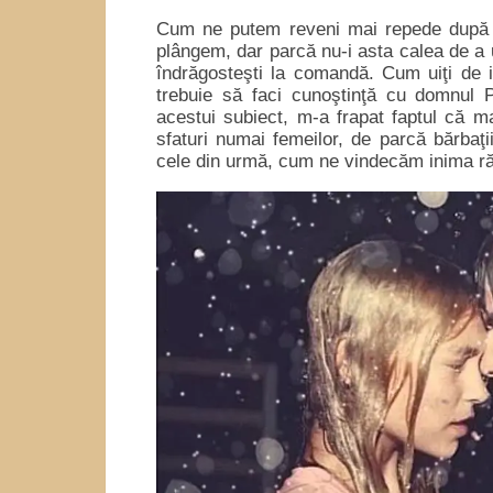
Cum ne putem reveni mai repede după ru
plângem, dar parcă nu-i asta calea de a u
îndrăgosteşti la comandă. Cum uiţi de 
trebuie să faci cunoştinţă cu domnul
acestui subiect, m-a frapat faptul că m
sfaturi numai femeilor, de parcă bărbaţi
cele din urmă, cum ne vindecăm inima ră