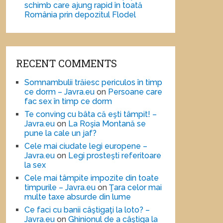
schimb care ajung rapid în toată
România prin depozitul Flodel
RECENT COMMENTS
Somnambulii trăiesc periculos în timp
ce dorm – Javra.eu
on
Persoane care
fac sex în timp ce dorm
Te conving cu bâta că eşti tâmpit! –
Javra.eu
on
La Roşia Montană se
pune la cale un jaf?
Cele mai ciudate legi europene –
Javra.eu
on
Legi prosteşti referitoare
la sex
Cele mai tâmpite impozite din toate
timpurile – Javra.eu
on
Ţara celor mai
multe taxe absurde din lume
Ce faci cu banii câştigaţi la loto? –
Javra.eu
on
Ghinionul de a câştiga la