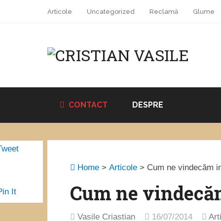
Articole
Uncategorized
Reclamă
Glume
CONTACT
DESPRE
Tweet
Home
>
Articole
>
Cum ne vindecăm in
Cum ne vindecăm
Pin It
Vasile Criastian
16/07/2014
Art