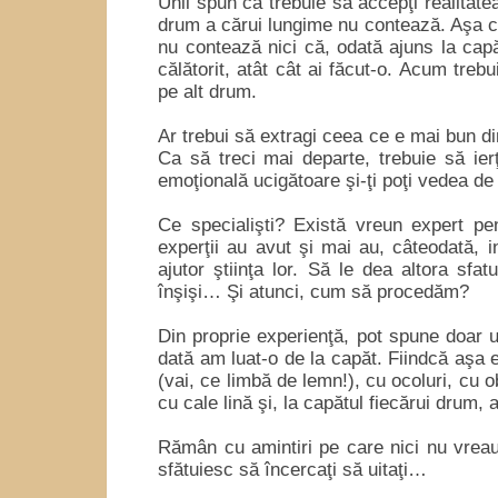
Unii spun că trebuie să accepţi realitatea
drum a cărui lungime nu contează. Aşa cu
nu contează nici că, odată ajuns la capă
călătorit, atât cât ai făcut-o. Acum treb
pe alt drum.
Ar trebui să extragi ceea ce e mai bun di
Ca să treci mai departe, trebuie să ier
emoţională ucigătoare şi-ţi poţi vedea de 
Ce specialişti? Există vreun expert pen
experţii au avut şi mai au, câteodată, 
ajutor ştiinţa lor. Să le dea altora sfa
înşişi… Şi atunci, cum să procedăm?
Din proprie experienţă, pot spune doar u
dată am luat-o de la capăt. Fiindcă aşa e
(vai, ce limbă de lemn!), cu ocoluri, cu ob
cu cale lină şi, la capătul fiecărui drum,
Rămân cu amintiri pe care nici nu vreau
sfătuiesc să încercaţi să uitaţi…