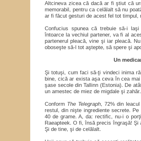
Altcineva zicea că dacă ar fi ştiut că u
memorabil, pentru ca celălalt să nu poat
ar fi făcut gesturi de acest fel tot timpu
Confucius spunea că trebuie să-i laşi 
întoarce la vechiul partener, va fi al ac
partenerul pleacă, vine şi iar pleacă. Nu
oboseşte să-l tot aştepte, să spere şi ap
Un medicam
Şi totuşi, cum faci să-ţi vindeci inima r
bine, cică ar exista aşa ceva în cea mai
şase secole din Tallinn (Estonia). De at
un amestec de miez de migdale şi zahăr
Conform
The Telegraph
, 72% din leacul
restul, din nişte ingrediente secrete. P
40 de grame. A, da: rectific, nu-i o po
Raeapteek. O fi, însă precis îngraşă! Şi a
Şi de tine, şi de celălalt.