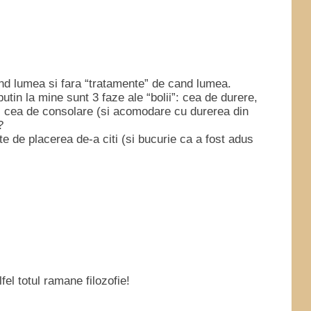
d lumea si fara “tratamente” de cand lumea.
tin la mine sunt 3 faze ale “bolii”: cea de durere,
si cea de consolare (si acomodare cu durerea din
?
te de placerea de-a citi (si bucurie ca a fost adus
el totul ramane filozofie!