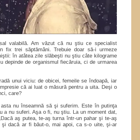
sal valabilă. Am văzut că nu ştiu ce specialist
în fix trei săptămâni. Trebuie doar să-i urmeze
oniştii: în atâtea zile slăbeşti nu ştiu câte kilograme
! Nu depinde de organismul fiecăruia, ci de urmarea
radă unui viciu: de obicei, femeile se îndoapă, iar
 impresie că ai luat o măsură pentru a uita. Deşi o
nci, care?
 asta nu înseamnă să şi suferim. Este în putinţa
u a nu suferi. Aşa o fi, nu ştiu. La un moment dat,
: „Dacă aş putea, te-aş turna într-un pahar şi te-aş
 şi dacă ar fi băut-o, mai apoi, ca s-o uite, şi-ar