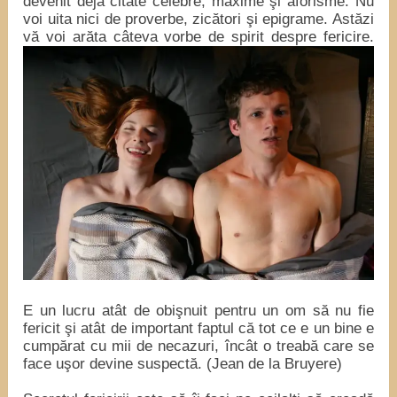
devenit deja citate celebre, maxime şi aforisme. Nu
voi uita nici de proverbe, zicători şi epigrame. Astăzi
vă voi arăta câteva vorbe de spirit despre fericire.
E un lucru atât de obişnuit pentru un om să nu fie
fericit şi atât de important faptul că tot ce e un bine e
cumpărat cu mii de necazuri, încât o treabă care se
face uşor devine suspectă. (Jean de la Bruyere)