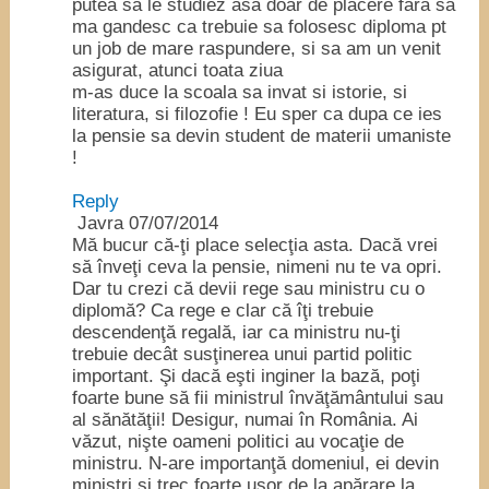
putea sa le studiez asa doar de placere fara sa
ma gandesc ca trebuie sa folosesc diploma pt
un job de mare raspundere, si sa am un venit
asigurat, atunci toata ziua
m-as duce la scoala sa invat si istorie, si
literatura, si filozofie ! Eu sper ca dupa ce ies
la pensie sa devin student de materii umaniste
!
Reply
Javra
07/07/2014
Mă bucur că-ţi place selecţia asta. Dacă vrei
să înveţi ceva la pensie, nimeni nu te va opri.
Dar tu crezi că devii rege sau ministru cu o
diplomă? Ca rege e clar că îţi trebuie
descendenţă regală, iar ca ministru nu-ţi
trebuie decât susţinerea unui partid politic
important. Şi dacă eşti inginer la bază, poţi
foarte bune să fii ministrul învăţământului sau
al sănătăţii! Desigur, numai în România. Ai
văzut, nişte oameni politici au vocaţie de
ministru. N-are importanţă domeniul, ei devin
miniştri şi trec foarte uşor de la apărare la