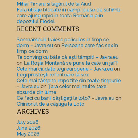
Mihai Timaru și lagărul de la Aiud
Fără utilaje blocate în câmp: piese de schimb
care ajung rapid în toată România prin
depozitul Flodel
RECENT COMMENTS
Somnambulii trăiesc periculos în timp ce
dorm – Javra.eu
on
Persoane care fac sex în
timp ce dorm
Te conving cu bâta că eşti tâmpit! – Javra.eu
on
La Roşia Montană se pune la cale un jaf?
Cele mai ciudate legi europene – Javra.eu
on
Legi prosteşti referitoare la sex
Cele mai tâmpite impozite din toate timpurile
– Javra.eu
on
Ţara celor mai multe taxe
absurde din lume
Ce faci cu banii câştigaţi la loto? – Javra.eu
on
Ghinionul de a câştiga la Loto
ARCHIVES
July 2026
June 2026
May 2026