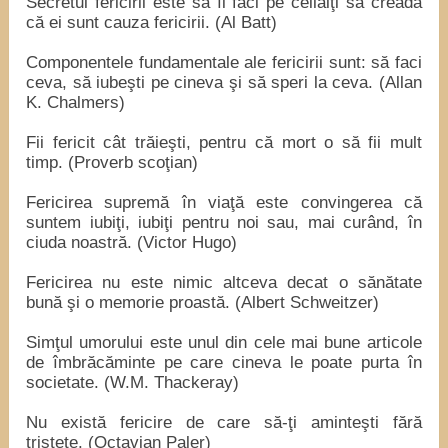
Secretul fericirii este să îi faci pe ceilalţi să creadă
că ei sunt cauza fericirii. (Al Batt)
Componentele fundamentale ale fericirii sunt: să faci
ceva, să iubeşti pe cineva şi să speri la ceva. (Allan
K. Chalmers)
Fii fericit cât trăieşti, pentru că mort o să fii mult
timp. (Proverb scoţian)
Fericirea supremă în viaţă este convingerea că
suntem iubiţi, iubiţi pentru noi sau, mai curând, în
ciuda noastră. (Victor Hugo)
Fericirea nu este nimic altceva decat o sănătate
bună şi o memorie proastă. (Albert Schweitzer)
Simţul umorului este unul din cele mai bune articole
de îmbrăcăminte pe care cineva le poate purta în
societate. (W.M. Thackeray)
Nu există fericire de care să-ţi aminteşti fără
tristeţe. (Octavian Paler)