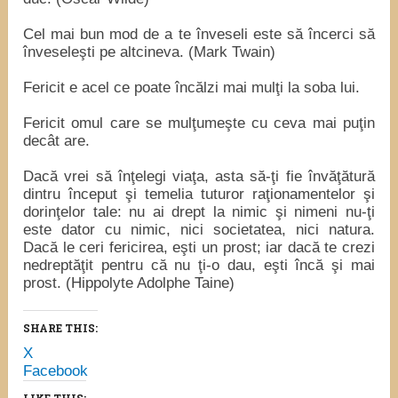
Cel mai bun mod de a te înveseli este să încerci să
înveseleşti pe altcineva. (Mark Twain)
Fericit e acel ce poate încălzi mai mulţi la soba lui.
Fericit omul care se mulţumeşte cu ceva mai puţin
decât are.
Dacă vrei să înţelegi viaţa, asta să-ţi fie învăţătură
dintru început şi temelia tuturor raţionamentelor şi
dorinţelor tale: nu ai drept la nimic şi nimeni nu-ţi
este dator cu nimic, nici societatea, nici natura.
Dacă le ceri fericirea, eşti un prost; iar dacă te crezi
nedreptăţit pentru că nu ţi-o dau, eşti încă şi mai
prost. (Hippolyte Adolphe Taine)
SHARE THIS:
X
Facebook
LIKE THIS: