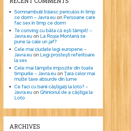
RECENT COMMENTS
Somnambulii trăiesc periculos în timp
ce dorm – Javra.eu
on
Persoane care
fac sex în timp ce dorm
Te conving cu bâta că eşti tâmpit! –
Javra.eu
on
La Roşia Montană se
pune la cale un jaf?
Cele mai ciudate legi europene –
Javra.eu
on
Legi prosteşti referitoare
la sex
Cele mai tâmpite impozite din toate
timpurile – Javra.eu
on
Ţara celor mai
multe taxe absurde din lume
Ce faci cu banii câştigaţi la loto? –
Javra.eu
on
Ghinionul de a câştiga la
Loto
ARCHIVES