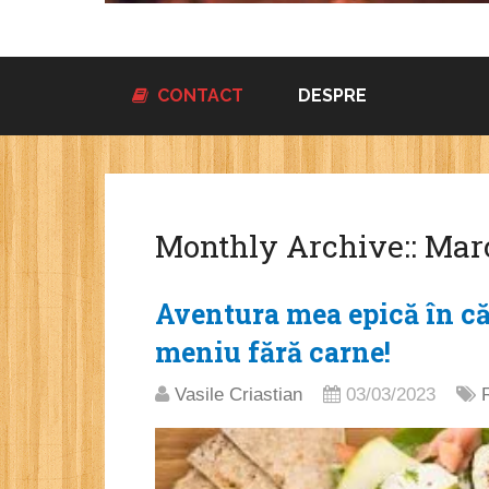
CONTACT
DESPRE
Monthly Archive::
Marc
Aventura mea epică în că
meniu fără carne!
Vasile Criastian
03/03/2023