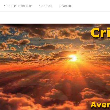
Codul manierelor
Concurs
Diverse