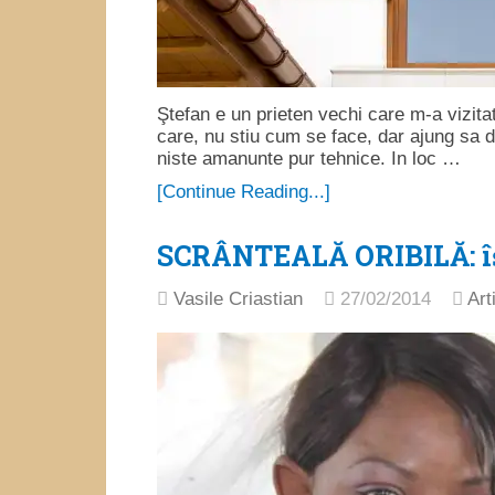
Ştefan e un prieten vechi care m-a vizitat
care, nu stiu cum se face, dar ajung sa d
niste amanunte pur tehnice. In loc …
[Continue Reading...]
SCRÂNTEALĂ ORIBILĂ: îş
Vasile Criastian
27/02/2014
Art