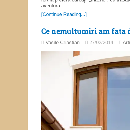
aventură …
[Continue Reading...]
Ce nemultumiri am fata d
Vasile Criastian
27/02/2014
Art