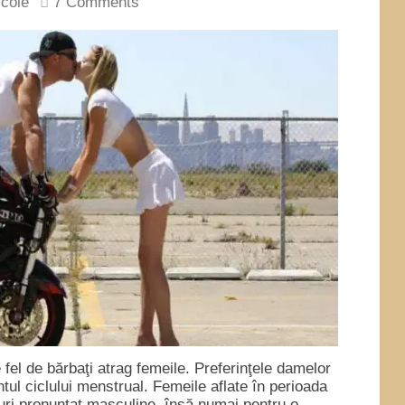
icole
7 Comments
e fel de bărbaţi atrag femeile. Preferinţele damelor
tul ciclului menstrual. Femeile aflate în perioada
ături pronunţat masculine, însă numai pentru o