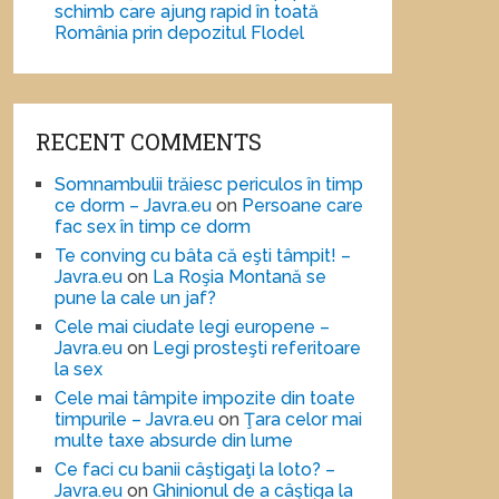
schimb care ajung rapid în toată
România prin depozitul Flodel
RECENT COMMENTS
Somnambulii trăiesc periculos în timp
ce dorm – Javra.eu
on
Persoane care
fac sex în timp ce dorm
Te conving cu bâta că eşti tâmpit! –
Javra.eu
on
La Roşia Montană se
pune la cale un jaf?
Cele mai ciudate legi europene –
Javra.eu
on
Legi prosteşti referitoare
la sex
Cele mai tâmpite impozite din toate
timpurile – Javra.eu
on
Ţara celor mai
multe taxe absurde din lume
Ce faci cu banii câştigaţi la loto? –
Javra.eu
on
Ghinionul de a câştiga la