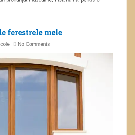
e ferestrele mele
icole
No Comments