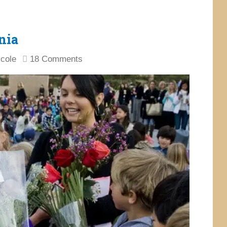
nia
icole
18 Comments