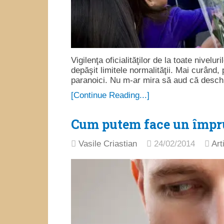
Vigilenţa oficialităţilor de la toate nivel
depăşit limitele normalităţii. Mai curând,
paranoici. Nu m-ar mira să aud că desch
[Continue Reading...]
Cum putem face un împr
Vasile Criastian
24/02/2014
Art