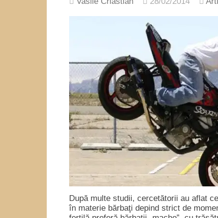
Vasile Criastian
28/02/2014
Art
După multe studii, cercetătorii au aflat c
în materie bărbaţi depind strict de momen
fertilă preferă bărbaţii „macho”, cu trăs