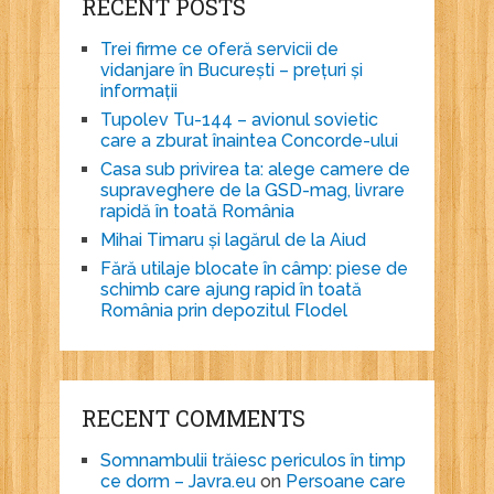
RECENT POSTS
Trei firme ce oferă servicii de
vidanjare în București – prețuri și
informații
Tupolev Tu-144 – avionul sovietic
care a zburat înaintea Concorde-ului
Casa sub privirea ta: alege camere de
supraveghere de la GSD-mag, livrare
rapidă în toată România
Mihai Timaru și lagărul de la Aiud
Fără utilaje blocate în câmp: piese de
schimb care ajung rapid în toată
România prin depozitul Flodel
RECENT COMMENTS
Somnambulii trăiesc periculos în timp
ce dorm – Javra.eu
on
Persoane care