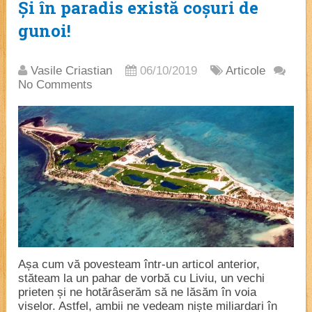
Și în paradis există coșuri de
gunoi!
Vasile Criastian
06/10/2019
Articole
No Comments
Așa cum vă povesteam într-un articol anterior,
stăteam la un pahar de vorbă cu Liviu, un vechi
prieten și ne hotărâserăm să ne lăsăm în voia
viselor. Astfel, ambii ne vedeam niște miliardari în