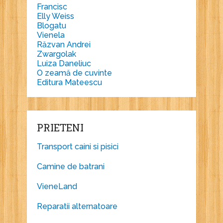
Francisc
Elly Weiss
Blogatu
Vienela
Răzvan Andrei
Zwargolak
Luiza Daneliuc
O zeamă de cuvinte
Editura Mateescu
PRIETENI
Transport caini si pisici
Camine de batrani
VieneLand
Reparatii alternatoare