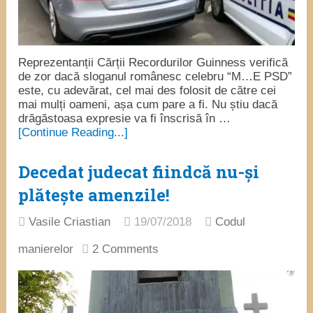
Reprezentanții Cărții Recordurilor Guinness verifică
de zor dacă sloganul românesc celebru “M…E PSD”
este, cu adevărat, cel mai des folosit de către cei
mai mulți oameni, așa cum pare a fi. Nu știu dacă
drăgăstoasa expresie va fi înscrisă în …
[Continue Reading...]
Decedat judecat fiindcă nu-și
plătește amenzile!
Vasile Criastian
19/07/2018
Codul
manierelor
2 Comments