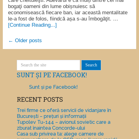
care cheltuieşti. Adevărul e că mulți dintre cei mai
bogaţi oameni din lume obișnuiesc să
economisească fiecare ban, iar această mentalitate
le-a fost de folos, fiindcă așa s-au îmbogăţit. …
[Continue Reading...]
← Older posts
SUNT ȘI PE FACEBOOK!
Sunt și pe Facebook!
RECENT POSTS
Trei firme ce oferă servicii de vidanjare în
București – prețuri și informații
Tupolev Tu-144 – avionul sovietic care a
zburat înaintea Concorde-ului
Casa sub privirea ta: alege camere de