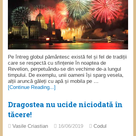
Pe întreg globul pământesc există fel și fel de tradiții
care se respectă cu sfințenie în noaptea de
Revelion, perpetuându-se din vechime de-a lungul
timpului. De exemplu, unii oameni își sparg vesela,
alții aruncă găleți cu apă și mobila pe …
[Continue Reading...]
Dragostea nu ucide niciodată în
tăcere!
Vasile Criastian
16/06/2019
Codul