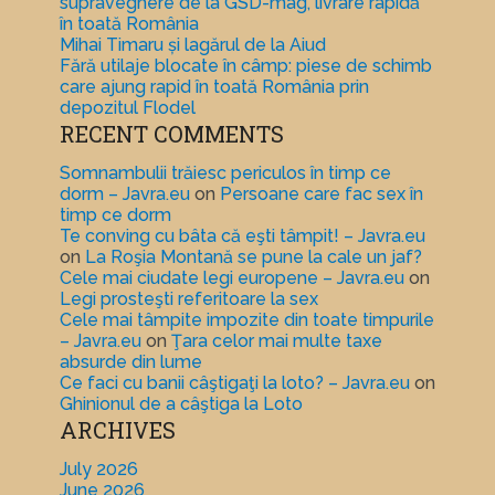
supraveghere de la GSD-mag, livrare rapidă
în toată România
Mihai Timaru și lagărul de la Aiud
Fără utilaje blocate în câmp: piese de schimb
care ajung rapid în toată România prin
depozitul Flodel
RECENT COMMENTS
Somnambulii trăiesc periculos în timp ce
dorm – Javra.eu
on
Persoane care fac sex în
timp ce dorm
Te conving cu bâta că eşti tâmpit! – Javra.eu
on
La Roşia Montană se pune la cale un jaf?
Cele mai ciudate legi europene – Javra.eu
on
Legi prosteşti referitoare la sex
Cele mai tâmpite impozite din toate timpurile
– Javra.eu
on
Ţara celor mai multe taxe
absurde din lume
Ce faci cu banii câştigaţi la loto? – Javra.eu
on
Ghinionul de a câştiga la Loto
ARCHIVES
July 2026
June 2026