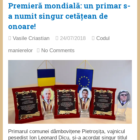
Premieră mondială: un primar s-
a numit singur cetățean de
onoare!
Vasile Criastian
24/07/2018
Codul
manierelor
No Comments
Primarul comunei dâmbovițene Pietroșița, vajnicul
pesedist Ion Leonard Dicu, și-a acordat singur titlul