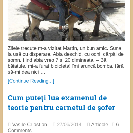
Zilele trecute m-a vizitat Martin, un bun amic. Suna
la ușă cu disperare. Abia deschid, cu ochii cârpiți de
somn, fiind abia vreo 7 și 20 dimineața. – Bă
băiatule, mi-a furat bicicleta! îmi aruncă bomba, fără
să-mi dea nici …
[Continue Reading...]
Cum puteţi lua examenul de
teorie pentru carnetul de şofer
Vasile Criastian
27/06/2014
Articole
6
Comments