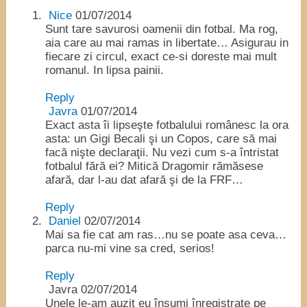
Nice
01/07/2014
Sunt tare savurosi oamenii din fotbal. Ma rog,
aia care au mai ramas in libertate… Asigurau in
fiecare zi circul, exact ce-si doreste mai mult
romanul. In lipsa painii.
Reply
Javra
01/07/2014
Exact asta îi lipseşte fotbalului românesc la ora
asta: un Gigi Becali şi un Copos, care să mai
facă nişte declaraţii. Nu vezi cum s-a întristat
fotbalul fără ei? Mitică Dragomir rămăsese
afară, dar l-au dat afară şi de la FRF…
Reply
Daniel
02/07/2014
Mai sa fie cat am ras…nu se poate asa ceva…
parca nu-mi vine sa cred, serios!
Reply
Javra
02/07/2014
Unele le-am auzit eu însumi înregistrate pe