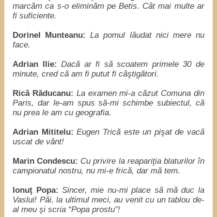
marcăm ca s-o eliminăm pe Betis. Cât mai multe ar
fi suficiente.
Dorinel Munteanu:
La pomul lăudat nici mere nu
face.
Adrian Ilie:
Dacă ar fi să scoatem primele 30 de
minute, cred că am fi putut fi câştigători.
Rică Răducanu:
La examen mi-a căzut Comuna din
Paris, dar le-am spus să-mi schimbe subiectul, că
nu prea le am cu geografia.
Adrian Mititelu:
Eugen Trică este un pişat de vacă
uscat de vânt!
Marin Condescu:
Cu privire la reapariţia blaturilor în
campionatul nostru, nu mi-e frică, dar mă tem.
Ionuţ Popa:
Sincer, mie nu-mi place să mă duc la
Vaslui! Păi, la ultimul meci, au venit cu un tablou de-
al meu şi scria “Popa prostu”!