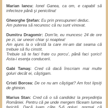
Marian Iancu:
Ionel Ganea, ca om, e capabil să
infecteze până şi penicilina!
Gheorghe Ştefan:
Eu prin presupuneri deduc.
Am puterea să recunosc că nu sunt vinovat.
Dumitru Dragomir:
Dom’le, eu muncesc 24 de ore
pe zi, iar uneori chiar şi noaptea!
Am ajuns la o vârstă la care mi-am dat seama că
trebuie să fiu cinstit.
Trebuie să te faci frate cu porcu’, până faci şorici!
Asta-i esenţa conducerii.
Gabi Tamaş:
Cred că dacă înscriam mai multe
goluri decât ei, câştigam.
Cristi Borcea:
De ce nu am câştigat? Am fost lipsiţi
de ghinion.
Marius Stan:
Cred că o să candidez la preşedinţia
României. Pentru că pe unde mergem făceam lumea
fericită. Dacă luam câte 5-6 goluri, normal că