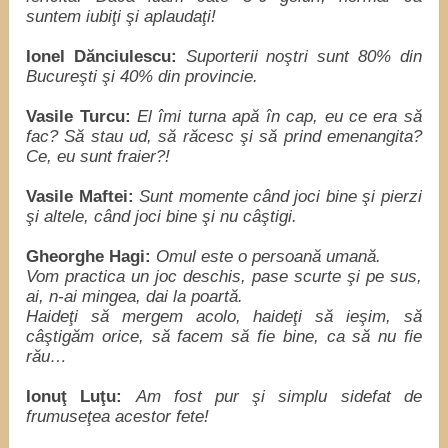
suntem iubiţi şi aplaudaţi!
Ionel Dănciulescu:
Suporterii noştri sunt 80% din
Bucureşti şi 40% din provincie.
Vasile Turcu:
El îmi turna apă în cap, eu ce era să
fac? Să stau ud, să răcesc şi să prind emenangita?
Ce, eu sunt fraier?!
Vasile Maftei:
Sunt momente când joci bine şi pierzi
şi altele, când joci bine şi nu câştigi.
Gheorghe Hagi:
Omul este o persoană umană.
Vom practica un joc deschis, pase scurte şi pe sus,
ai, n-ai mingea, dai la poartă.
Haideţi să mergem acolo, haideţi să ieşim, să
câştigăm orice, să facem să fie bine, ca să nu fie
rău…
Ionuţ Luţu:
Am fost pur şi simplu sidefat de
frumuseţea acestor fete!