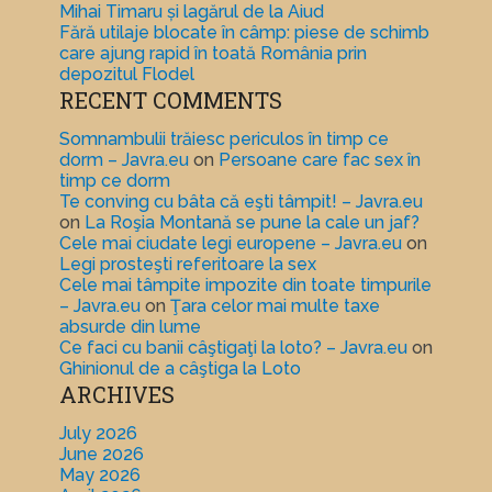
Mihai Timaru și lagărul de la Aiud
Fără utilaje blocate în câmp: piese de schimb
care ajung rapid în toată România prin
depozitul Flodel
RECENT COMMENTS
Somnambulii trăiesc periculos în timp ce
dorm – Javra.eu
on
Persoane care fac sex în
timp ce dorm
Te conving cu bâta că eşti tâmpit! – Javra.eu
on
La Roşia Montană se pune la cale un jaf?
Cele mai ciudate legi europene – Javra.eu
on
Legi prosteşti referitoare la sex
Cele mai tâmpite impozite din toate timpurile
– Javra.eu
on
Ţara celor mai multe taxe
absurde din lume
Ce faci cu banii câştigaţi la loto? – Javra.eu
on
Ghinionul de a câştiga la Loto
ARCHIVES
July 2026
June 2026
May 2026