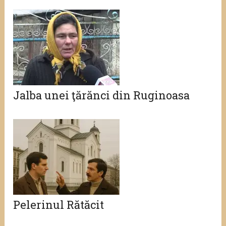
Jalba unei ţărănci din Ruginoasa
Pelerinul Rătăcit