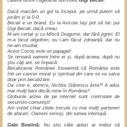
câteva dintre cugetările domnului
Gigi Becali:
Dacă marcăm un gol la început, pe urmă putem să
jucăm şi la 0-0.
Becali e un brand. Eu la Avicola Iaşi pot să fac pui
Gigi Becali, dacă vreau.
M-am certat şi cu Mitică Dragomir, dar fără jigniri. El
m-a facut oligofren, eu l-am făcut zdreanţă, dar nu
ne-am insultat.
Acest Cocoş este un papagal!
Se omoară oameni între ei şi, după aceea, după nu
ştiu câţi ani, se împacă.
Becalizarea României înseamnă că România este
într-un cancer moral şi spiritual din care se va salva
doar prin becalizare.
Da’ cine e, domn’e, Nichita Stănescu ăsta?! A adus
mai mulţi bani decât mine în România?
Globurile astea de pe internet sunt controlate de
securisto-comunişti!
Am vorbit chiar zilele trecute cu mai mulţi parteneri
de afaceri. Oameni serioşi, din lumea interlopă.
Gabi Boştină:
Nu ştiu câte goluri ar trebui să