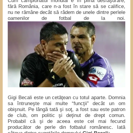
Cum campionatul mondial e în plină desfăşurare,
fără România, care n-a fost în stare să se califice,
nu ne rămâne decât să râdem de unele dintre perlele
oamenilor de fotbal de la noi.
Gigi Becali este un cetăţean cu totul aparte. Domnia
sa întruneşte mai multe “funcţii” decât un om
obişnuit. Pe lângă tată şi soţ, a fost sau este patron
de club, om politic şi deţinut de drept comun.
Probabil că şi de aceea este cel mai fecund
producător de perle din fotbalul românesc. Iată