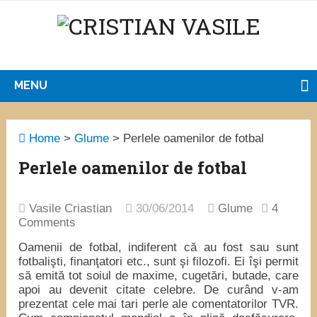
MENU
Home
>
Glume
>
Perlele oamenilor de fotbal
Perlele oamenilor de fotbal
Vasile Criastian
30/06/2014
Glume
4
Comments
Oamenii de fotbal, indiferent că au fost sau sunt
fotbalişti, finanţatori etc., sunt şi filozofi. Ei îşi permit
să emită tot soiul de maxime, cugetări, butade, care
apoi au devenit citate celebre. De curând v-am
prezentat cele mai tari perle ale comentatorilor TVR.