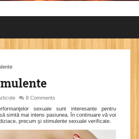
ulente
timulente
rticole
8 Comments
erformanţelor sexuale sunt interesante pentru
i să simtă mai intens pasiunea. În continuare vă voi
diziace, precum şi stimulente sexuale verificate.