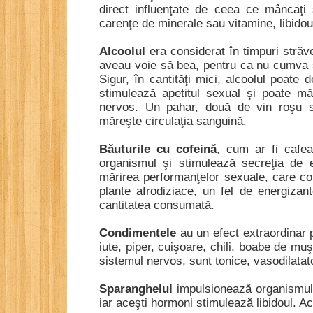
direct influenţate de ceea ce mâncaţi
carenţe de minerale sau vitamine, libidoul 
Alcoolul
era considerat în timpuri străve
aveau voie să bea, pentru ca nu cumva s
Sigur, în cantităţi mici, alcoolul poate d
stimulează apetitul sexual şi poate mă
nervos. Un pahar, două de vin roşu su
măreşte circulaţia sanguină.
Băuturile cu cofeină
, cum ar fi cafe
organismul şi stimulează secreţia de e
mărirea performanţelor sexuale, care con
plante afrodiziace, un fel de energizant
cantitatea consumată.
Condimentele
au un efect extraordinar 
iute, piper, cuişoare, chili, boabe de mu
sistemul nervos, sunt tonice, vasodilatato
Sparanghelul
impulsionează organismul 
iar aceşti hormoni stimulează libidoul. Ac