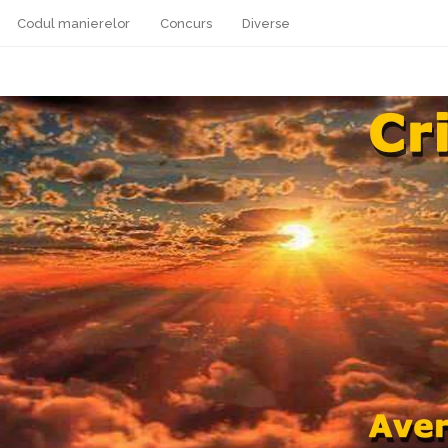
Codul manierelor
Concurs
Diverse