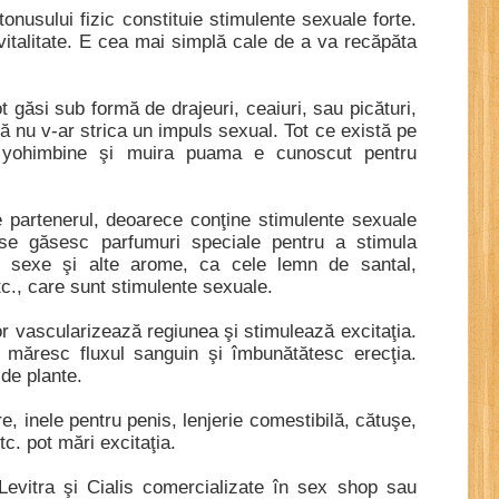
onusului fizic constituie stimulente sexuale forte.
vitalitate. E cea mai simplă cale de a va recăpăta
 găsi sub formă de drajeuri, ceaiuri, sau picături,
că nu v-ar strica un impuls sexual. Tot ce există pe
 yohimbine şi muira puama e cunoscut pentru
e partenerul, deoarece conţine stimulente sexuale
ă se găsesc parfumuri speciale pentru a stimula
or sexe şi alte arome, ca cele lemn de santal,
etc., care sunt stimulente sexuale.
r vascularizează regiunea şi stimulează excitaţia.
 măresc fluxul sanguin şi îmbunătătesc erecţia.
de plante.
, inele pentru penis, lenjerie comestibilă, cătuşe,
c. pot mări excitaţia.
evitra şi Cialis comercializate în
sex shop
sau