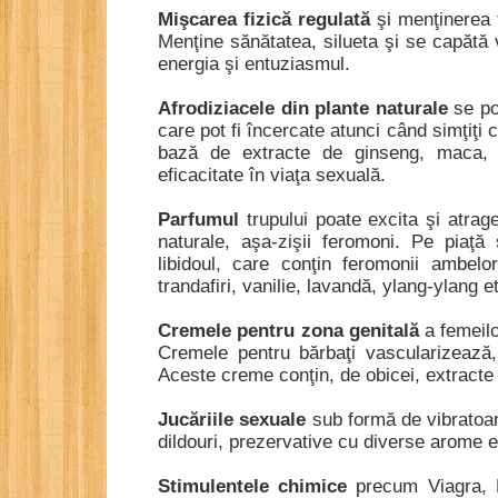
Mişcarea fizică regulată
şi menţinerea t
Menţine sănătatea, silueta şi se capătă 
energia şi entuziasmul.
Afrodiziacele din plante naturale
se pot
care pot fi încercate atunci când simţiţi 
bază de extracte de ginseng, maca,
eficacitate în viaţa sexuală.
Parfumul
trupului poate excita şi atrag
naturale, aşa-zişii feromoni. Pe piaţ
libidoul, care conţin feromonii ambel
trandafiri, vanilie, lavandă, ylang-ylang 
Cremele pentru zona genitală
a femeilo
Cremele pentru bărbaţi vascularizează,
Aceste creme conţin, de obicei, extracte 
Jucăriile sexuale
sub formă de vibratoare
dildouri, prezervative cu diverse arome et
Stimulentele chimice
precum Viagra, L