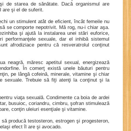
 şi de starea de sănătate. Dacă organismul are
are şi el de suferit.
chi un stimulent atât de eficient, încât femeile nu
ă se comporte nepotrivit. Mă rog, nu-i chiar aşa.
ezinhiba şi ajută la instalarea unei stări euforice,
ri performanţele sexuale, dar el inhibă sistemul
nt afrodiziace pentru că resveratrolul conţinut
aua neagră, măresc apetitul sexual, energizează
ndorfine. În comerţ există unele băuturi pentru
ţin, pe lângă cofeină, minerale, vitamine şi chiar
e sexuale. Trebuie să fiţi atenţi la conţinut şi la
pentru viaţa sexuală. Condimente ca boia de ardei
ştar, busuioc, coriandru, cimbru, şofran stimulează
are, conţin uleiuri esenţiale şi vitamine.
să producă testosteron, estrogen şi progesteron,
elaşi efect îl are şi avocado.