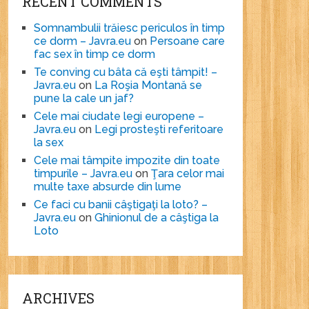
RECENT COMMENTS
Somnambulii trăiesc periculos în timp
ce dorm – Javra.eu
on
Persoane care
fac sex în timp ce dorm
Te conving cu bâta că eşti tâmpit! –
Javra.eu
on
La Roşia Montană se
pune la cale un jaf?
Cele mai ciudate legi europene –
Javra.eu
on
Legi prosteşti referitoare
la sex
Cele mai tâmpite impozite din toate
timpurile – Javra.eu
on
Ţara celor mai
multe taxe absurde din lume
Ce faci cu banii câştigaţi la loto? –
Javra.eu
on
Ghinionul de a câştiga la
Loto
ARCHIVES