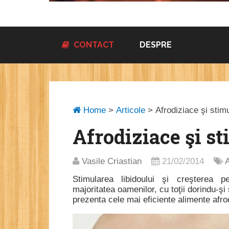
CONTACT
DESPRE
Home
>
Articole
>
Afrodiziace şi stim
Afrodiziace şi s
Vasile Criastian
21/02/2014
A
Stimularea libidoului şi creşterea p
majoritatea oamenilor, cu toţii dorindu-ş
prezenta cele mai eficiente alimente afro