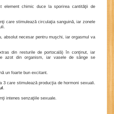
t element chimic duce la sporirea cantităţii de
ţi care stimulează circulaţia sanguină, iar zonele
li.
u, absolut necesar pentru muşchi, iar orgasmul va
xtras din resturile de portocală
) în conţinut, iar
de azot din organism, iar vasele de sânge se
.
nă un foarte bun excitant.
 3 care stimulează producţia de hormoni sexuali.
ul
.
mţi intenes senzaţiile sexuale.