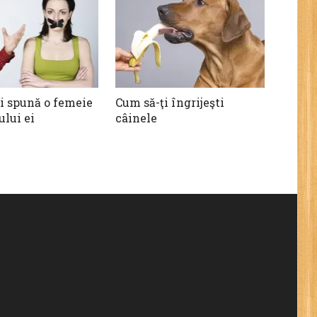
-i spună o femeie
Cum să-ţi îngrijeşti
ului ei
câinele