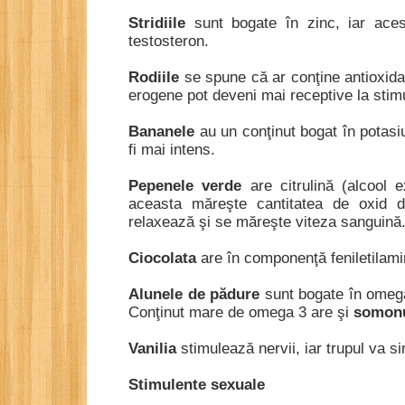
Stridiile
sunt bogate în zinc, iar aces
testosteron.
Rodiile
se spune că ar conţine antioxidan
erogene pot deveni mai receptive la stimu
Bananele
au un conţinut bogat în potasi
fi mai intens.
Pepenele verde
are citrulină (
alcool e
aceasta măreşte cantitatea de oxid 
relaxează şi se măreşte viteza sanguină
Ciocolata
are în componenţă feniletilami
Alunele de pădure
sunt bogate în omega
Conţinut mare de omega 3 are şi
somon
Vanilia
stimulează nervii, iar trupul va si
Stimulente sexuale