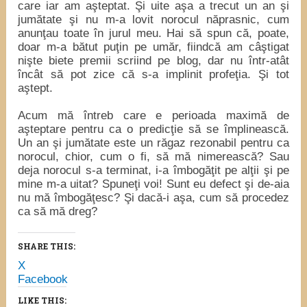
care iar am aşteptat. Şi uite aşa a trecut un an şi
jumătate şi nu m-a lovit norocul năprasnic, cum
anunţau toate în jurul meu. Hai să spun că, poate,
doar m-a bătut puţin pe umăr, fiindcă am câştigat
nişte biete premii scriind pe blog, dar nu într-atât
încât să pot zice că s-a implinit profeţia. Şi tot
aştept.
Acum mă întreb care e perioada maximă de
aşteptare pentru ca o predicţie să se împlinească.
Un an şi jumătate este un răgaz rezonabil pentru ca
norocul, chior, cum o fi, să mă nimerească? Sau
deja norocul s-a terminat, i-a îmbogăţit pe alţii şi pe
mine m-a uitat? Spuneţi voi! Sunt eu defect şi de-aia
nu mă îmbogăţesc? Şi dacă-i aşa, cum să procedez
ca să mă dreg?
SHARE THIS:
X
Facebook
LIKE THIS: