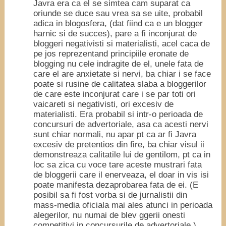
Javra era ca el se simtea cam suparat ca
oriunde se duce sau vrea sa se uite, probabil
adica in blogosfera, (dat fiind ca e un blogger
harnic si de succes), pare a fi inconjurat de
bloggeri negativisti si materialisti, acel caca de
pe jos reprezentand principiile eronate de
blogging nu cele indragite de el, unele fata de
care el are anxietate si nervi, ba chiar i se face
poate si rusine de calitatea slaba a bloggerilor
de care este inconjurat care i se par toti ori
vaicareti si negativisti, ori excesiv de
materialisti. Era probabil si intr-o perioada de
concursuri de advertoriale, asa ca acesti nervi
sunt chiar normali, nu apar pt ca ar fi Javra
excesiv de pretentios din fire, ba chiar visul ii
demonstreaza calitatile lui de gentilom, pt ca in
loc sa zica cu voce tare aceste mustrari fata
de bloggerii care il enerveaza, el doar in vis isi
poate manifesta dezaprobarea fata de ei. (E
posibil sa fi fost vorba si de jurnalistii din
mass-media oficiala mai ales atunci in perioada
alegerilor, nu numai de blev ggerii onesti
competitivi in concursurile de advertoriale.)