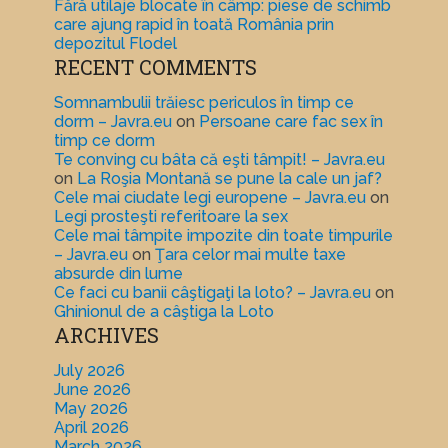
Fără utilaje blocate în câmp: piese de schimb
care ajung rapid în toată România prin
depozitul Flodel
RECENT COMMENTS
Somnambulii trăiesc periculos în timp ce
dorm – Javra.eu
on
Persoane care fac sex în
timp ce dorm
Te conving cu bâta că eşti tâmpit! – Javra.eu
on
La Roşia Montană se pune la cale un jaf?
Cele mai ciudate legi europene – Javra.eu
on
Legi prosteşti referitoare la sex
Cele mai tâmpite impozite din toate timpurile
– Javra.eu
on
Ţara celor mai multe taxe
absurde din lume
Ce faci cu banii câştigaţi la loto? – Javra.eu
on
Ghinionul de a câştiga la Loto
ARCHIVES
July 2026
June 2026
May 2026
April 2026
March 2026