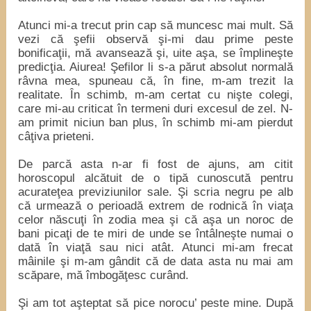
Atunci mi-a trecut prin cap să muncesc mai mult. Să
vezi că şefii observă şi-mi dau prime peste
bonificaţii, mă avansează şi, uite aşa, se împlineşte
predicţia. Aiurea! Şefilor li s-a părut absolut normală
râvna mea, spuneau că, în fine, m-am trezit la
realitate. În schimb, m-am certat cu nişte colegi,
care mi-au criticat în termeni duri excesul de zel. N-
am primit niciun ban plus, în schimb mi-am pierdut
câţiva prieteni.
De parcă asta n-ar fi fost de ajuns, am citit
horoscopul alcătuit de o tipă cunoscută pentru
acurateţea previziunilor sale. Şi scria negru pe alb
că urmează o perioadă extrem de rodnică în viaţa
celor născuţi în zodia mea şi că aşa un noroc de
bani picaţi de te miri de unde se întâlneşte numai o
dată în viaţă sau nici atât. Atunci mi-am frecat
mâinile şi m-am gândit că de data asta nu mai am
scăpare, mă îmbogăţesc curând.
Şi am tot aşteptat să pice norocu’ peste mine. După