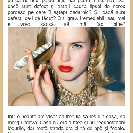
de dă norocul peste alţii, dar peste mine, nu? Dar
dacă sunt defect şi asta-i cauza lipsei de noroc
porcesc pe care îl aştept zadarnic? Şi, dacă sunt
defect, ce-i de făcut? O fi grav, iremediabil, sau mai
e vreo şansă să mă fac bine?
Într-o noapte am visat că trebuia să ies din casă, să
merg undeva. Casa nu era a mea şi nu recunoşteam
locurile, dar toată strada era plină de apă şi fecale.