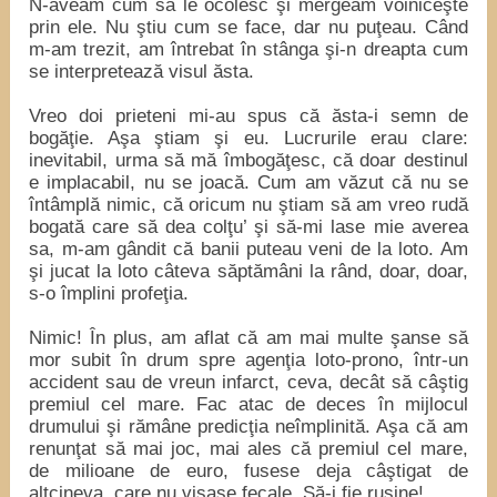
N-aveam cum să le ocolesc şi mergeam voiniceşte
prin ele. Nu ştiu cum se face, dar nu puţeau. Când
m-am trezit, am întrebat în stânga şi-n dreapta cum
se interpretează visul ăsta.
Vreo doi prieteni mi-au spus că ăsta-i semn de
bogăţie. Aşa ştiam şi eu. Lucrurile erau clare:
inevitabil, urma să mă îmbogăţesc, că doar destinul
e implacabil, nu se joacă. Cum am văzut că nu se
întâmplă nimic, că oricum nu ştiam să am vreo rudă
bogată care să dea colţu’ şi să-mi lase mie averea
sa, m-am gândit că banii puteau veni de la loto. Am
şi jucat la loto câteva săptămâni la rând, doar, doar,
s-o împlini profeţia.
Nimic! În plus, am aflat că am mai multe şanse să
mor subit în drum spre agenţia loto-prono, într-un
accident sau de vreun infarct, ceva, decât să câştig
premiul cel mare. Fac atac de deces în mijlocul
drumului şi rămâne predicţia neîmplinită. Aşa că am
renunţat să mai joc, mai ales că premiul cel mare,
de milioane de euro, fusese deja câştigat de
altcineva, care nu visase fecale. Să-i fie ruşine!