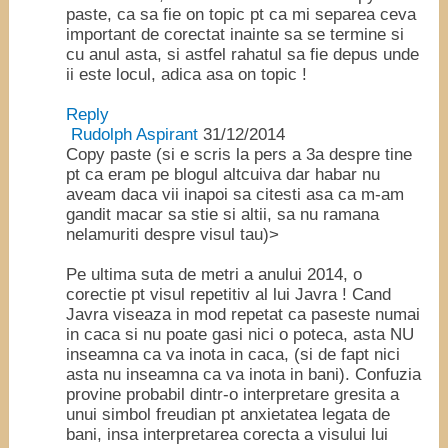
paste, ca sa fie on topic pt ca mi separea ceva
important de corectat inainte sa se termine si
cu anul asta, si astfel rahatul sa fie depus unde
ii este locul, adica asa on topic !
Reply
Rudolph Aspirant
31/12/2014
Copy paste (si e scris la pers a 3a despre tine
pt ca eram pe blogul altcuiva dar habar nu
aveam daca vii inapoi sa citesti asa ca m-am
gandit macar sa stie si altii, sa nu ramana
nelamuriti despre visul tau)>
Pe ultima suta de metri a anului 2014, o
corectie pt visul repetitiv al lui Javra ! Cand
Javra viseaza in mod repetat ca paseste numai
in caca si nu poate gasi nici o poteca, asta NU
inseamna ca va inota in caca, (si de fapt nici
asta nu inseamna ca va inota in bani). Confuzia
provine probabil dintr-o interpretare gresita a
unui simbol freudian pt anxietatea legata de
bani, insa interpretarea corecta a visului lui