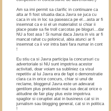
Am sa imi permit sa clarific in continuare ca
alta ar fi fost situatia daca Javra se juca cu
caca in vis in loc sa paseasca pe el…asta ar fi
insemnat ca e si el un materialist si chiar ii
place poate sa fie troll carcotas pe bloguri…dar
NU a fost asa ! Si numai daca Javra in vis ar fi
mancat rahat cu polonicul, abia atunci ar fi
insemnat ca ii vor intra bani fara numar in cont
!
Eu stiu ca si Javra participa la concursuri cu
advertoriale si NU sunt impotriva acestor
activitati, doar voiam sa subliniez ca visul
repetitiv al lui Javra era de fapt o demonstratie
clara ca in orice concurs, chiar si unul de
reclame, bloggerul Javra este un adevarat
gentilom plus pretuieste mai sus decat orice o
atitudine de fair play plus este impotriva
spagilor si coruptiei atat in business cat si in
jurnalism sau blogging general, cat si in politica
!