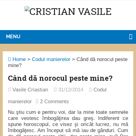
MENU
Home
>
Codul manierelor
>
Când dă norocul peste
mine?
Când dă norocul peste mine?
Vasile Criastian
31/12/2014
Codul
manierelor
2 Comments
Nu ştiu cum e pentru voi, dar la mine toate semnele
care vestesc îmbogăţirea dau greş. Indiferent ce
spune horoscopul, ce visez şi oricât lucrez, nu mă
îmbogăţesc. Am început să mă iau de gânduri. Cum