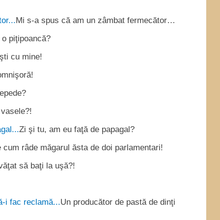
Mi s-a spus că am un zâmbat fermecător…
 o piţipoancă?
şti cu mine!
omnişoră!
repede?
 vasele?!
Zi şi tu, am eu faţă de papagal?
e cum râde măgarul ăsta de doi parlamentari!
văţat să baţi la uşă?!
Un producător de pastă de dinţi