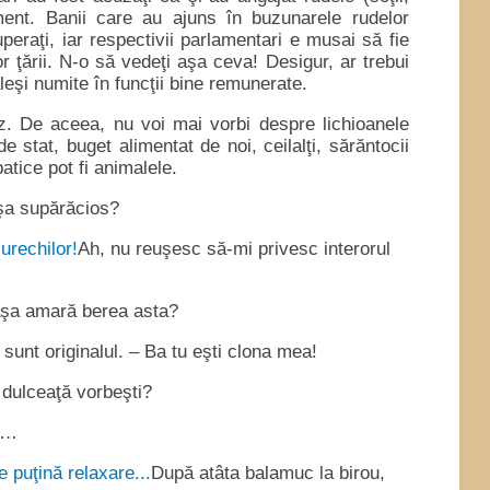
ament. Banii care au ajuns în buzunarele rudelor
peraţi, iar respectivii parlamentari e musai să fie
or ţării. N-o să vedeţi aşa ceva! Desigur, ar trebui
aleşi numite în funcţii bine remunerate.
. De aceea, nu voi mai vorbi despre lichioanele
e stat, buget alimentat de noi, ceilalţi, sărăntocii
atice pot fi animalele.
şa supărăcios?
Ah, nu reuşesc să-mi privesc interorul
aşa amară berea asta?
 sunt originalul. – Ba tu eşti clona mea!
dulceaţă vorbeşti?
te…
După atâta balamuc la birou,