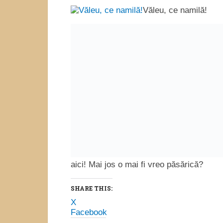
Văleu, ce namilă!
păsărică?
SHARE THIS:
X
Facebook
LIKE THIS:
Loading…
COMMENTS
comments
Related Posts