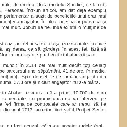
mului de muncă, după modelul Suediei, de la opt,
. Personal, într-un articol, am dat deja exemplu
 parlamentar a auzit de beneficiile unui orar mai
icienţei angajaţilor. În plus, aceştia ar putea să-şi
a mai mult. Joburi să fie. Însă există o mulţime de
t caz, ar trebui să se micşoreze salariile. Trebuie
lău aşijderea, ca să gândeşti în acest fel, fără să
orilor ar creşte, spre beneficiul afacerii sale.
muncit în 2014 cel mai mult decât toţi ceilalţi
pe parcursul unei săptămâni, 41 de ore, în medie.
 mulţumiţi. Spre deosebire de români, angajaţii din
numai 37,3 ore şi niciun angajator nu s-a plâns.
berto Ababei, e acuzat că a primit 10.000 de euro
ţi comerciale, cu promisiunea că va interveni pe
e feri firma de controalele care ar trebui să fie
 din anul 2013, anterior fiind şeful Poliţiei Sector
i au fost acuzaţi că şi-au angajat rudele (soţii,