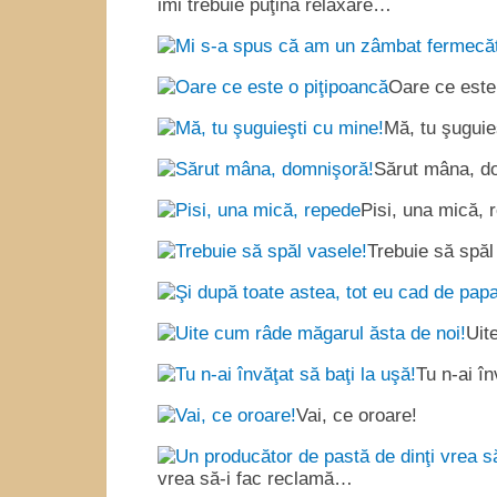
imi trebuie puţină relaxare…
Oare ce este
Mă, tu şuguie
Sărut mâna, d
Pisi, una mică, 
Trebuie să spăl
Uit
Tu n-ai în
Vai, ce oroare!
vrea să-i fac reclamă…