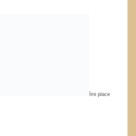
Îmi place aici! Mai jos o mai fi vreo