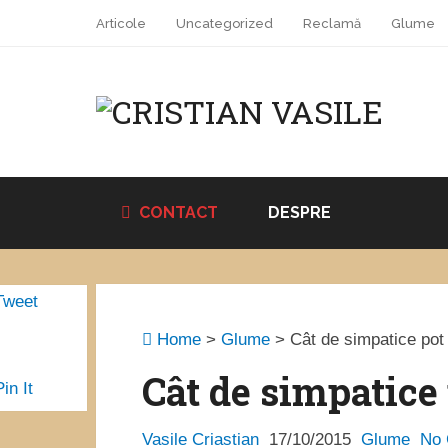
Articole
Uncategorized
Reclamă
Glume
CONTACT
DESPRE
Tweet
Home
>
Glume
>
Cât de simpatice pot 
Cât de simpatice 
Pin It
Vasile Criastian
17/10/2015
Glume
No