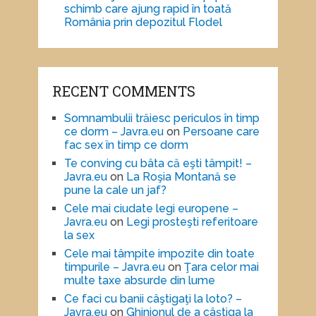
schimb care ajung rapid în toată
România prin depozitul Flodel
RECENT COMMENTS
Somnambulii trăiesc periculos în timp
ce dorm – Javra.eu
on
Persoane care
fac sex în timp ce dorm
Te conving cu bâta că eşti tâmpit! –
Javra.eu
on
La Roşia Montană se
pune la cale un jaf?
Cele mai ciudate legi europene –
Javra.eu
on
Legi prosteşti referitoare
la sex
Cele mai tâmpite impozite din toate
timpurile – Javra.eu
on
Ţara celor mai
multe taxe absurde din lume
Ce faci cu banii câştigaţi la loto? –
Javra.eu
on
Ghinionul de a câştiga la