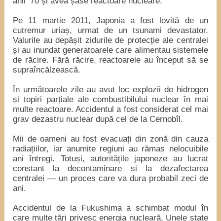
anii ’70 și avea șase reactoare nucleare.
Pe 11 martie 2011, Japonia a fost lovită de un
cutremur uriaș, urmat de un tsunami devastator.
Valurile au depășit zidurile de protecție ale centralei
și au inundat generatoarele care alimentau sistemele
de răcire. Fără răcire, reactoarele au început să se
supraîncălzească.
În următoarele zile au avut loc explozii de hidrogen
și topiri parțiale ale combustibilului nuclear în mai
multe reactoare. Accidentul a fost considerat cel mai
grav dezastru nuclear după cel de la Cernobîl.
Mii de oameni au fost evacuați din zonă din cauza
radiațiilor, iar anumite regiuni au rămas nelocuibile
ani întregi. Totuși, autoritățile japoneze au lucrat
constant la decontaminare și la dezafectarea
centralei — un proces care va dura probabil zeci de
ani.
Accidentul de la Fukushima a schimbat modul în
care multe țări privesc energia nucleară. Unele state