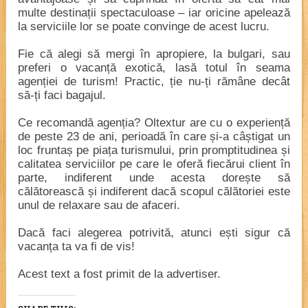
multe destinații spectaculoase – iar oricine apelează
la serviciile lor se poate convinge de acest lucru.
Fie că alegi să mergi în apropiere, la bulgari, sau
preferi o vacanță exotică, lasă totul în seama
agenției de turism! Practic, ție nu-ți rămâne decât
să-ți faci bagajul.
Ce recomandă agenția? Oltextur are cu o experiență
de peste 23 de ani, perioadă în care și-a câștigat un
loc fruntaș pe piața turismului, prin promptitudinea și
calitatea serviciilor pe care le oferă fiecărui client în
parte, indiferent unde acesta dorește să
călătorească și indiferent dacă scopul călătoriei este
unul de relaxare sau de afaceri.
Dacă faci alegerea potrivită, atunci ești sigur că
vacanța ta va fi de vis!
Acest text a fost primit de la advertiser.