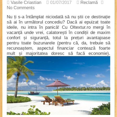
Vasile Criastian
01/07/2017
Reclamă
No Comments
Nu ți s-a întâmplat niciodată să nu știi ce destinație
să ai în următorul concediu? Dacă ai epuizat toate
ideile, nu intra în panică! Cu Oltextur.ro mergi în
vacanță unde vrei, calatorești în condiții de maxim
confort și siguranță, totul la prețuri avantajoase
pentru toate buzunarele (pentru că, da, trebuie să
recunoaștem, aspectul financiar contează foarte
mult și majoritatea doresc să facă economie).