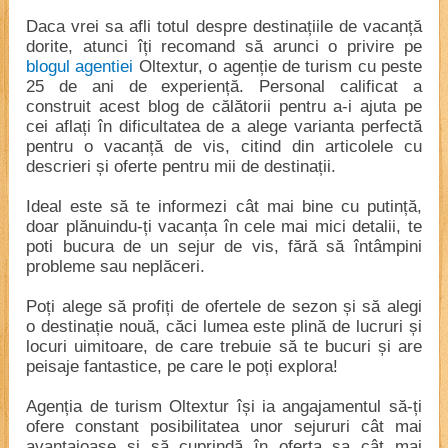
Daca vrei sa afli totul despre destinațiile de vacanță
dorite, atunci îți recomand să arunci o privire pe
blogul agentiei
Oltextur, o agenție de turism cu peste
25 de ani de experiență. Personal calificat a
construit acest blog de călătorii pentru a-i ajuta pe
cei aflați în dificultatea de a alege varianta perfectă
pentru o vacanță de vis, citind din articolele cu
descrieri și oferte pentru mii de destinații.
Ideal este să te informezi cât mai bine cu putință,
doar plănuindu-ți vacanța în cele mai mici detalii, te
poti bucura de un sejur de vis, fără să întâmpini
probleme sau neplăceri.
Poți alege să profiți de ofertele de sezon și să alegi
o destinație nouă, căci lumea este plină de lucruri și
locuri uimitoare, de care trebuie să te bucuri și are
peisaje fantastice, pe care le poți explora!
Agenția de turism Oltextur își ia angajamentul să-ți
ofere constant posibilitatea unor sejururi cât mai
avantajoase și să cuprindă în oferta sa cât mai