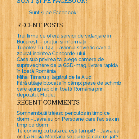
SUNT ȘI PE FACEBOOK!
Sunt și pe Facebook!
RECENT POSTS
Trei firme ce oferă servicii de vidanjare în
București – prețuri și informații
Tupolev Tu-144 – avionul sovietic care a
zburat înaintea Concorde-ului
Casa sub privirea ta: alege camere de
supraveghere de la GSD-mag, livrare rapidă
în toată România
Mihai Timaru și lagărul de la Aiud
Fără utilaje blocate în câmp: piese de schimb
care ajung rapid în toată România prin
depozitul Flodel
RECENT COMMENTS
Somnambulii trăiesc periculos în timp ce
dorm – Javra.eu
on
Persoane care fac sex în
timp ce dorm
Te conving cu bâta că eşti tâmpit! – Javra.eu
on
La Roşia Montană se pune la cale un jaf?