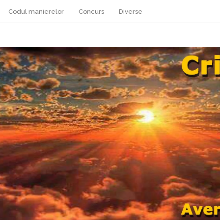
Codul manierelor
Concurs
Diverse