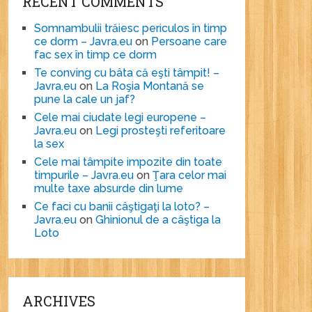
RECENT COMMENTS
Somnambulii trăiesc periculos în timp
ce dorm – Javra.eu
on
Persoane care
fac sex în timp ce dorm
Te conving cu bâta că eşti tâmpit! –
Javra.eu
on
La Roşia Montană se
pune la cale un jaf?
Cele mai ciudate legi europene –
Javra.eu
on
Legi prosteşti referitoare
la sex
Cele mai tâmpite impozite din toate
timpurile – Javra.eu
on
Ţara celor mai
multe taxe absurde din lume
Ce faci cu banii câştigaţi la loto? –
Javra.eu
on
Ghinionul de a câştiga la
Loto
ARCHIVES