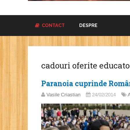
CONTACT
DESPRE
cadouri oferite educat
Paranoia cuprinde Româ
Vasile Criastian
24/02/2014
A