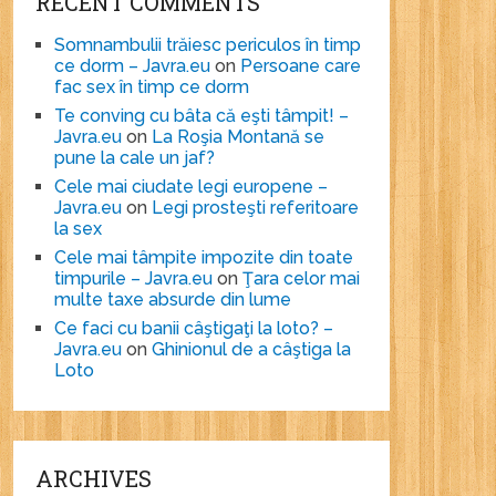
RECENT COMMENTS
Somnambulii trăiesc periculos în timp
ce dorm – Javra.eu
on
Persoane care
fac sex în timp ce dorm
Te conving cu bâta că eşti tâmpit! –
Javra.eu
on
La Roşia Montană se
pune la cale un jaf?
Cele mai ciudate legi europene –
Javra.eu
on
Legi prosteşti referitoare
la sex
Cele mai tâmpite impozite din toate
timpurile – Javra.eu
on
Ţara celor mai
multe taxe absurde din lume
Ce faci cu banii câştigaţi la loto? –
Javra.eu
on
Ghinionul de a câştiga la
Loto
ARCHIVES