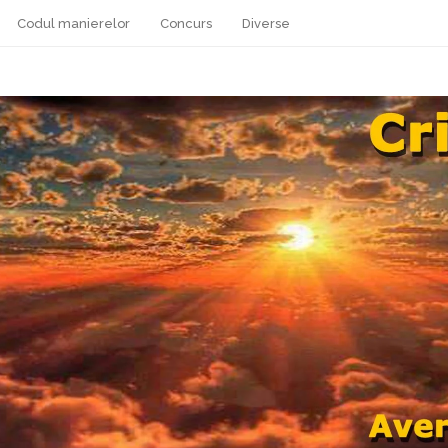
Codul manierelor
Concurs
Diverse