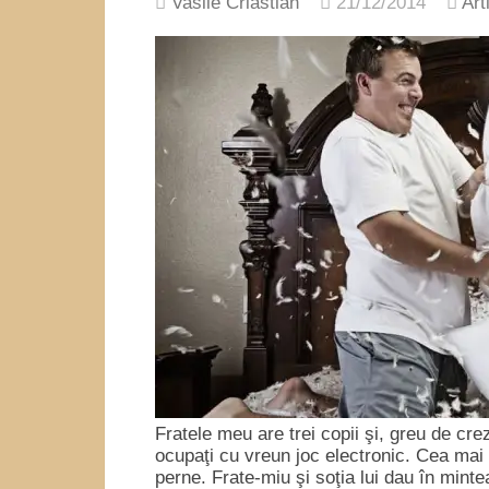
Vasile Criastian
21/12/2014
Art
Fratele meu are trei copii şi, greu de crez
ocupaţi cu vreun joc electronic. Cea mai 
perne. Frate-miu şi soţia lui dau în mint