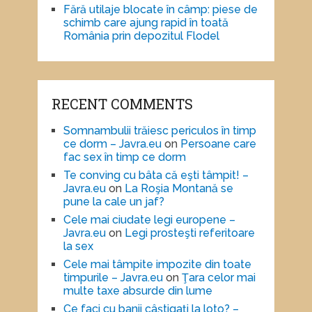
Fără utilaje blocate în câmp: piese de
schimb care ajung rapid în toată
România prin depozitul Flodel
RECENT COMMENTS
Somnambulii trăiesc periculos în timp
ce dorm – Javra.eu
on
Persoane care
fac sex în timp ce dorm
Te conving cu bâta că eşti tâmpit! –
Javra.eu
on
La Roşia Montană se
pune la cale un jaf?
Cele mai ciudate legi europene –
Javra.eu
on
Legi prosteşti referitoare
la sex
Cele mai tâmpite impozite din toate
timpurile – Javra.eu
on
Ţara celor mai
multe taxe absurde din lume
Ce faci cu banii câştigaţi la loto? –