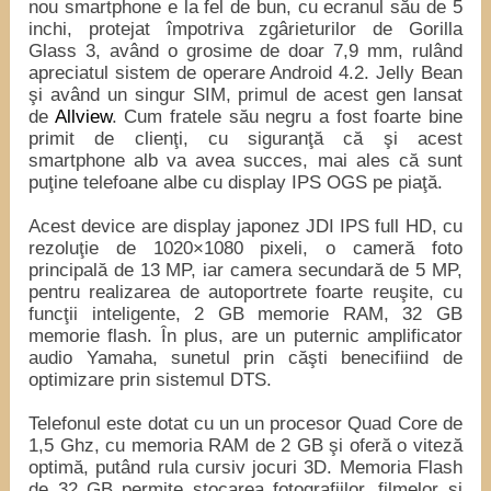
nou smartphone e la fel de bun, cu ecranul său de 5
inchi, protejat împotriva zgârieturilor de Gorilla
Glass 3, având o grosime de doar 7,9 mm, rulând
apreciatul sistem de operare Android 4.2. Jelly Bean
şi având un singur SIM, primul de acest gen lansat
de
Allview
. Cum fratele său negru a fost foarte bine
primit de clienţi, cu siguranţă că şi acest
smartphone alb va avea succes, mai ales că sunt
puţine telefoane albe cu display IPS OGS pe piaţă.
Acest device are display japonez JDI IPS full HD, cu
rezoluţie de 1020×1080 pixeli, o cameră foto
principală de 13 MP, iar camera secundară de 5 MP,
pentru realizarea de autoportrete foarte reuşite, cu
funcţii inteligente, 2 GB memorie RAM, 32 GB
memorie flash. În plus, are un puternic amplificator
audio Yamaha, sunetul prin căşti benecifiind de
optimizare prin sistemul DTS.
Telefonul este dotat cu un un procesor Quad Core de
1,5 Ghz, cu memoria RAM de 2 GB şi oferă o viteză
optimă, putând rula cursiv jocuri 3D. Memoria Flash
de 32 GB permite stocarea fotografiilor, filmelor şi