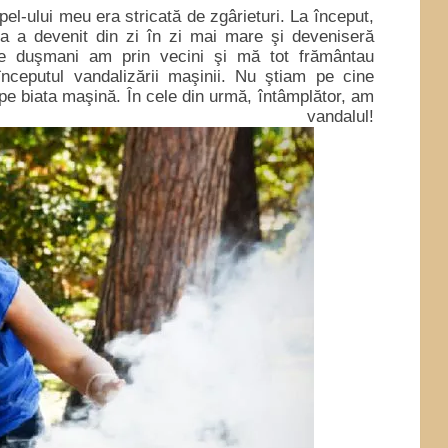
el-ului meu era stricată de zgârieturi. La început,
ra a devenit din zi în zi mai mare şi deveniseră
e duşmani am prin vecini şi mă tot frământau
 începutul vandalizării maşinii. Nu ştiam pe cine
 biata maşină. În cele din urmă, întâmplător, am
vandalul!