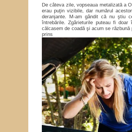
De câteva zile, vopseaua metalizată a Op
erau puţin vizibile, dar numărul acesto
deranjante. M-am gândit că nu ştiu c
întrebările. Zgârieturile puteau fi doar
călcasem de coadă şi acum se răzbună pe
prins 