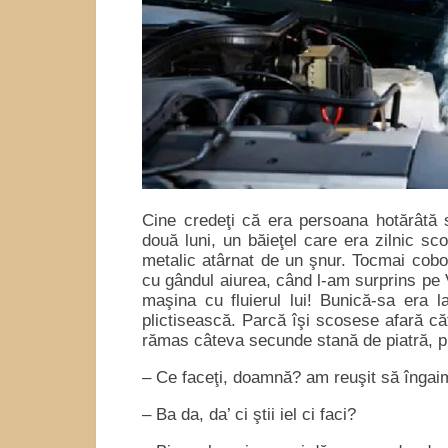
Cine credeţi că era persoana hotărâtă 
două luni, un băieţel care era zilnic sc
metalic atârnat de un şnur. Tocmai cobo
cu gândul aiurea, când l-am surprins pe 
maşina cu fluierul lui! Bunică-sa era l
plictisească. Parcă îşi scosese afară că
rămas câteva secunde stană de piatră, p
– Ce faceţi, doamnă? am reuşit să îngaim
– Ba da, da’ ci ştii iel ci faci?