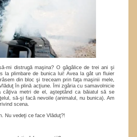
să-mi distrugă maşina? O gâgâlice de trei ani şi
os la plimbare de bunica lui! Avea la gât un fluier
râsem din bloc şi treceam prin faţa maşinii mele,
Vlăduţ în plină acţiune. Îmi zgâria cu samavolnicie
a câţiva metri de el, aşteptând ca băiatul să se
ţelul, să-şi facă nevoile (animalul, nu bunica). Am
rivind scena.
. Nu vedeţi ce face Vlăduţ?!