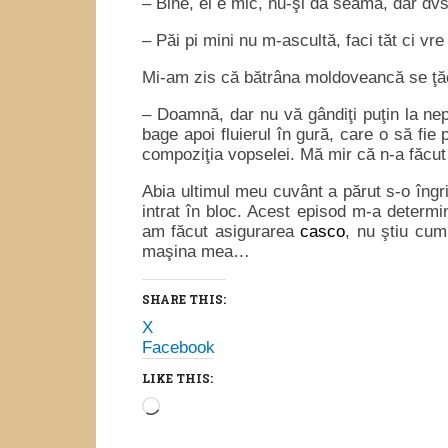
– Bine, el e mic, nu-şi dă seama, dar dvs
– Păi pi mini nu m-ascultă, faci tăt ci vre 
Mi-am zis că bătrâna moldoveancă se ţăcă
– Doamnă, dar nu vă gândiţi puţin la nep
bage apoi fluierul în gură, care o să fie 
compoziţia vopselei. Mă mir că n-a făc
Abia ultimul meu cuvânt a părut s-o îngr
intrat în bloc. Acest episod m-a determ
am făcut asigurarea
casco
, nu ştiu cum
maşina mea…
SHARE THIS:
X
Facebook
LIKE THIS:
Loading…