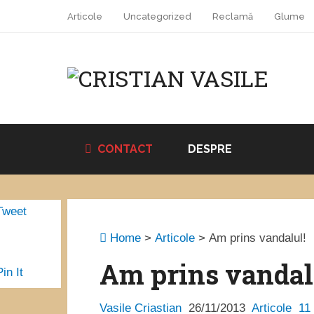
Articole
Uncategorized
Reclamă
Glume
CONTACT
DESPRE
Tweet
Home
>
Articole
>
Am prins vandalul!
Am prins vandal
Pin It
Vasile Criastian
26/11/2013
Articole
11