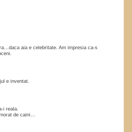
bra…daca aia e celebritate. Am impresia ca-s
oceni.
jul e inventat.
-i reala.
omorat de caini…