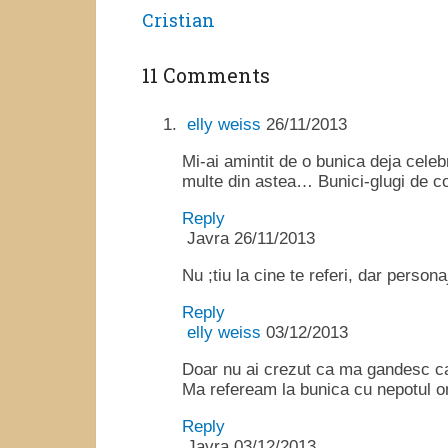
Cristian
11 Comments
elly weiss
26/11/2013
Mi-ai amintit de o bunica deja cele
multe din astea… Bunici-glugi de c
Reply
Javra
26/11/2013
Nu ;tiu la cine te referi, dar persona
Reply
elly weiss
03/12/2013
Doar nu ai crezut ca ma gandesc ca
Ma refeream la bunica cu nepotul 
Reply
Javra
03/12/2013