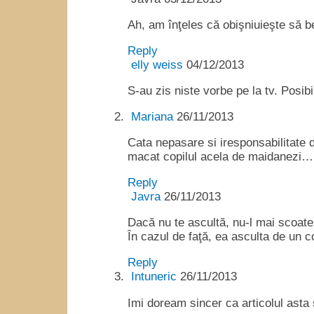
Ah, am înţeles că obişniuieşte să b
Reply
elly weiss
04/12/2013
S-au zis niste vorbe pe la tv. Posib
Mariana
26/11/2013
Cata nepasare si iresponsabilitate 
macat copilul acela de maidanezi…
Reply
Javra
26/11/2013
Dacă nu te ascultă, nu-l mai scoate
În cazul de faţă, ea asculta de un co
Reply
Intuneric
26/11/2013
Imi doream sincer ca articolul asta 