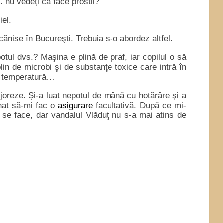
. nu vedeţi că face prostii?
iel.
nise în Bucureşti. Trebuia s-o abordez altfel.
otul dvs.? Maşina e plină de praf, iar copilul o să
plin de microbi şi de substanţe toxice care intră în
ut temperatură…
ijoreze. Şi-a luat nepotul de mână cu hotărâre şi a
inat să-mi fac o
asigurare
facultativă. După ce mi-
 se face, dar vandalul Vlăduţ nu s-a mai atins de