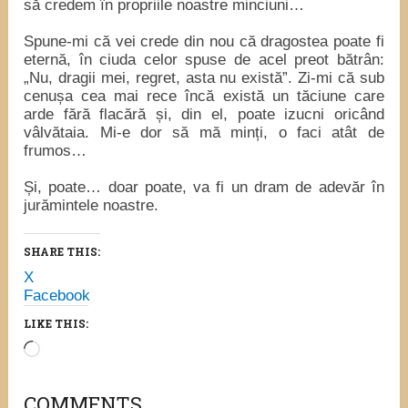
să credem în propriile noastre minciuni…
Spune-mi că vei crede din nou că dragostea poate fi
eternă, în ciuda celor spuse de acel preot bătrân:
„Nu, dragii mei, regret, asta nu există”. Zi-mi că sub
cenușa cea mai rece încă există un tăciune care
arde fără flacără și, din el, poate izucni oricând
vâlvătaia. Mi-e dor să mă minți, o faci atât de
frumos…
Și, poate… doar poate, va fi un dram de adevăr în
jurămintele noastre.
SHARE THIS:
X
Facebook
LIKE THIS:
Loading…
COMMENTS