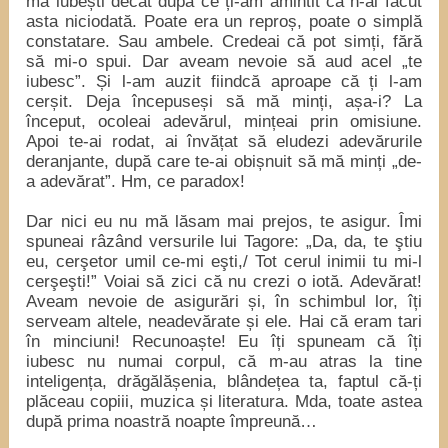
mă iubești decât după ce ți-am amintit că n-ai făcut
asta niciodată. Poate era un reproș, poate o simplă
constatare. Sau ambele. Credeai că pot simți, fără
să mi-o spui. Dar aveam nevoie să aud acel „te
iubesc”. Și l-am auzit fiindcă aproape că ți l-am
cerșit. Deja începuseși să mă minți, așa-i? La
început, ocoleai adevărul, mințeai prin omisiune.
Apoi te-ai rodat, ai învățat să eludezi adevărurile
deranjante, după care te-ai obișnuit să mă minți „de-
a adevărat”. Hm, ce paradox!
Dar nici eu nu mă lăsam mai prejos, te asigur. Îmi
spuneai râzând versurile lui Tagore: „Da, da, te ştiu
eu, cerşetor umil ce-mi eşti,/ Tot cerul inimii tu mi-l
cerşeşti!” Voiai să zici că nu crezi o iotă. Adevărat!
Aveam nevoie de asigurări și, în schimbul lor, îți
serveam altele, neadevărate și ele. Hai că eram tari
în minciuni! Recunoaște! Eu îți spuneam că îți
iubesc nu numai corpul, că m-au atras la tine
inteligența, drăgălășenia, blândețea ta, faptul că-ți
plăceau copiii, muzica și literatura. Mda, toate astea
după prima noastră noapte împreună…