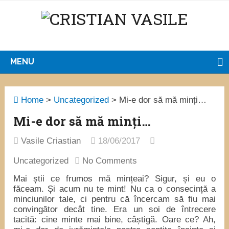
MENU
Home
>
Uncategorized
>
Mi-e dor să mă minți…
Mi-e dor să mă minți…
Vasile Criastian
18/06/2017
Uncategorized
No Comments
Mai știi ce frumos mă mințeai? Sigur, și eu o
făceam. Și acum nu te mint! Nu ca o consecință a
minciunilor tale, ci pentru că încercam să fiu mai
convingător decât tine. Era un soi de întrecere
tacită: cine minte mai bine, câștigă. Oare ce? Ah,