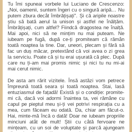
Tu îmi spuneai vorbele lui Luciano de Crescenzo:
„Noi, oamenii, suntem îngeri cu o singură aripă… Nu
putem zbura decât îmbrățișați”. Și că aripile noastre
știu să bată aerul la unison și astfel ne înălțăm.
Îmbrățișați, cum altfel? Fiindcă dragostea ne înalță.
Mai apoi, nici să ne mințim nu mai puteam. Ne
iubeam pe fugă, după ce-ți promiteam că rămân
toată noaptea la tine. Dar, uneori, plecam și fără să
fac un duș măcar, pretextând că voi avea o zi grea
la serviciu. Poate că și tu erai ușurată că plec. După
care nu ți-am mai promis nimic și nici tu nu mi-ai
mai cerut nimic.
De asta am rărit vizitele. Însă astăzi vom petrece
împreună toată seara și toată noaptea. Stai, lasă
entuziasmul de fațadă! Există și o condiție: promite-
mi că, dacă voi adormi înaintea ta, vei rămâne cu
capul pe pieptul meu și-ți vei potrivi respirația cu a
mea, cum făceam eu odată. Da, chiar am făcut-o.
Hai, minte-mă încă o dată! Doar ne iubeam propriile
minciuni atât de mult! Știi cu câtă fervoare ne
mințeam, cu un soi de voluptate și parcă ajungeam