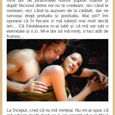
mi-e dor de jurămintele nostre șoptite înainte și
după! Niciunul dintre noi nu le credeam, nici când le
rosteam, nici când la auzeam de la celălalt, dar ne
serveau drept preludiu și postludiu. Mai știi? Îmi
spuneai că în fiecare zi mă iubești mai mult decât
ieri… Că întotdeauna m-ai iubit și că mă vei iubi o
eternitate și o zi. Mi-e dor să mă minți, o faci atât de
frumos…
La început, cred că nu mă mințeai. Nu mi-ai spus că