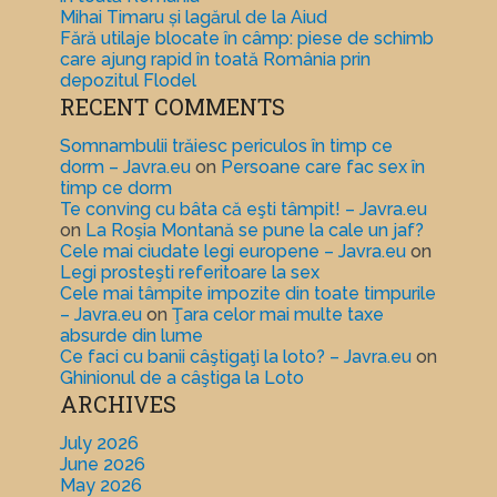
Mihai Timaru și lagărul de la Aiud
Fără utilaje blocate în câmp: piese de schimb
care ajung rapid în toată România prin
depozitul Flodel
RECENT COMMENTS
Somnambulii trăiesc periculos în timp ce
dorm – Javra.eu
on
Persoane care fac sex în
timp ce dorm
Te conving cu bâta că eşti tâmpit! – Javra.eu
on
La Roşia Montană se pune la cale un jaf?
Cele mai ciudate legi europene – Javra.eu
on
Legi prosteşti referitoare la sex
Cele mai tâmpite impozite din toate timpurile
– Javra.eu
on
Ţara celor mai multe taxe
absurde din lume
Ce faci cu banii câştigaţi la loto? – Javra.eu
on
Ghinionul de a câştiga la Loto
ARCHIVES
July 2026
June 2026
May 2026