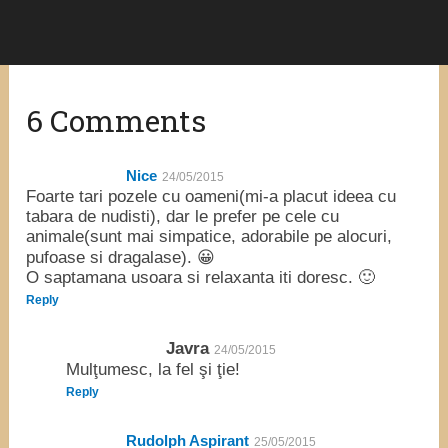
6 Comments
Nice
24/05/2015
Foarte tari pozele cu oameni(mi-a placut ideea cu
tabara de nudisti), dar le prefer pe cele cu
animale(sunt mai simpatice, adorabile pe alocuri,
pufoase si dragalase). 😀
O saptamana usoara si relaxanta iti doresc. 🙂
Reply
Javra
24/05/2015
Mulţumesc, la fel şi ţie!
Reply
Rudolph Aspirant
25/05/2015