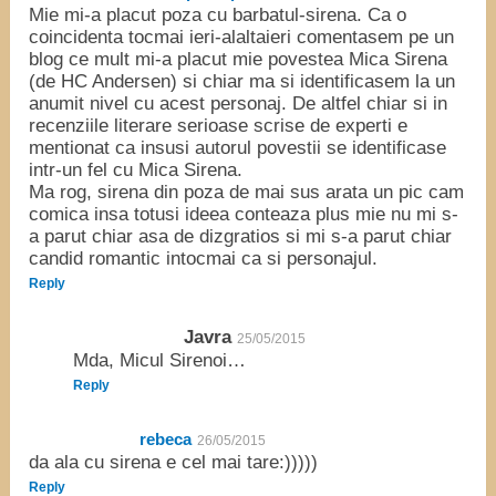
Mie mi-a placut poza cu barbatul-sirena. Ca o
coincidenta tocmai ieri-alaltaieri comentasem pe un
blog ce mult mi-a placut mie povestea Mica Sirena
(de HC Andersen) si chiar ma si identificasem la un
anumit nivel cu acest personaj. De altfel chiar si in
recenziile literare serioase scrise de experti e
mentionat ca insusi autorul povestii se identificase
intr-un fel cu Mica Sirena.
Ma rog, sirena din poza de mai sus arata un pic cam
comica insa totusi ideea conteaza plus mie nu mi s-
a parut chiar asa de dizgratios si mi s-a parut chiar
candid romantic intocmai ca si personajul.
Reply
Javra
25/05/2015
Mda, Micul Sirenoi…
Reply
rebeca
26/05/2015
da ala cu sirena e cel mai tare:)))))
Reply