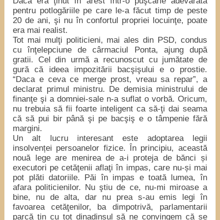
Dacă era ţinut în arest într-o puşcărie adevărată
pentru potlogăriile pe care le-a făcut timp de peste
20 de ani, şi nu în confortul propriei locuinţe, poate
era mai realist.
Tot mai mulţi politicieni, mai ales din PSD, condus
cu înţelepciune de cârmaciul Ponta, ajung după
gratii. Cel din urmă a recunoscut cu jumătate de
gură că ideea impozitării bacşişului e o prostie.
“Daca e ceva ce merge prost, vreau sa repar”, a
declarat primul ministru. De demisia ministrului de
finanţe şi a domniei-sale n-a suflat o vorbă. Oricum,
nu trebuia să fii foarte inteligent ca să-ţi dai seama
că să pui bir până şi pe bacşiş e o tâmpenie fără
margini.
Un alt lucru interesant este adoptarea legii
insolvenței persoanelor fizice. În principiu, această
nouă lege are menirea de a-i proteja de bănci și
executori pe cetăţenii aflaţi în impas, care nu-și mai
pot plăti datoriile. Păi în impas e toată lumea, în
afara politicienilor. Nu ştiu de ce, nu-mi miroase a
bine, nu de alta, dar nu prea s-au emis legi în
favoarea cetăţenilor, ba dimpotrivă, parlamentarii
parcă ţin cu tot dinadinsul să ne convingem că se