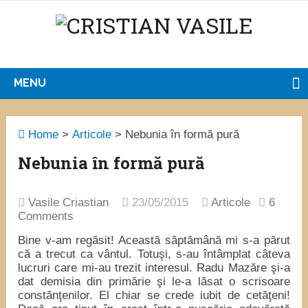
MENU
Home
>
Articole
>
Nebunia în formă pură
Nebunia în formă pură
Vasile Criastian
23/05/2015
Articole
6
Comments
Bine v-am regăsit! Această săptămână mi s-a părut
că a trecut ca vântul. Totuşi, s-au întâmplat câteva
lucruri care mi-au trezit interesul. Radu Mazăre şi-a
dat demisia din primărie şi le-a lăsat o scrisoare
constănţenilor. El chiar se crede iubit de cetăţeni!