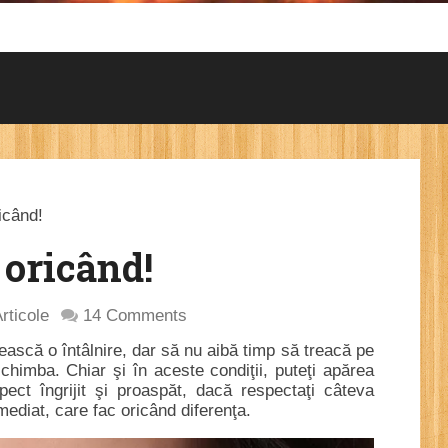
icând!
 oricând!
rticole
14 Comments
ească o întâlnire, dar să nu aibă timp să treacă pe
himba. Chiar şi în aceste condiţii, puteţi apărea
ect îngrijit şi proaspăt, dacă respectaţi câteva
imediat, care fac oricând diferenţa.