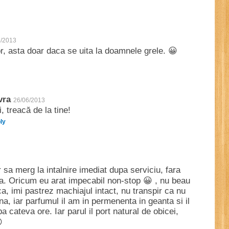
6/2013
r, asta doar daca se uita la doamnele grele. 😀
vra
26/06/2013
, treacă de la tine!
ly
 sa merg la intalnire imediat dupa serviciu, fara
a. Oricum eu arat impecabil non-stop 😀 , nu beau
, imi pastrez machiajul intact, nu transpir ca nu
a, iar parfumul il am in permenenta in geanta si il
 cateva ore. Iar parul il port natural de obicei,
