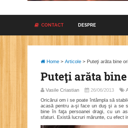
CONTACT
DESPRE
Home
>
Articole
>
Puteţi arăta bine or
Puteţi arăta bine
Vasile Criastian
26/06/2013
A
Oricărui om i se poate întâmpla să stabil
acasă pentru a-şi face un duş şi a se sc
bine în faţa persoanei dragi, cu un asp
sfaturi. Există lucruri mărunte, cu efect 