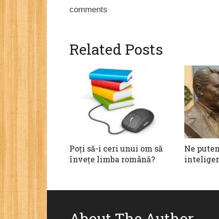
comments
Related Posts
Poți să-i ceri unui om să
Ne pute
învețe limba română?
intelige
About The Author