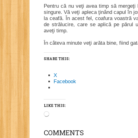
Pentru că nu veţi avea timp să mergeţi l
singure. Vă veţi apleca ţinând capul în jo
la ceafă. În acest fel, coafura voastră v
de strălucire, care se aplică pe părul u
aveţi timp.
În câteva minute veţi arăta bine, fiind gat
SHARE THIS:
X
Facebook
LIKE THIS:
Loading…
COMMENTS