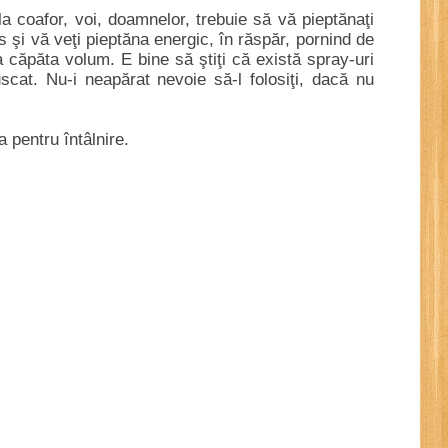
a coafor, voi, doamnelor, trebuie să vă pieptănaţi
s şi vă veţi pieptăna energic, în răspăr, pornind de
a căpăta volum. E bine să ştiţi că există spray-uri
scat. Nu-i neapărat nevoie să-l folosiţi, dacă nu
a pentru întâlnire.