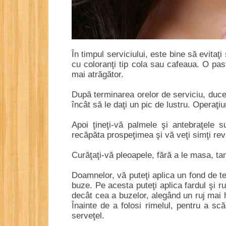
În timpul serviciului, este bine să evitaţi
cu coloranţi tip cola sau cafeaua. O pas
mai atrăgător.
După terminarea orelor de serviciu, duceţ
încât să le daţi un pic de lustru. Operaţi
Apoi ţineţi-vă palmele şi antebraţele 
recăpăta prospeţimea şi vă veţi simţi revi
Curăţaţi-vă pleoapele, fără a le masa, t
Doamnelor, vă puteţi aplica un fond de t
buze. Pe acesta puteţi aplica fardul şi r
decât cea a buzelor, alegând un ruj mai h
Înainte de a folosi rimelul, pentru a sc
serveţel.