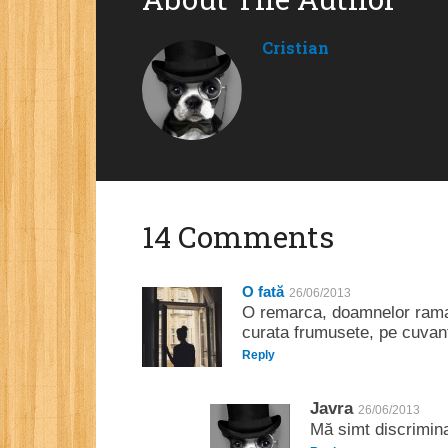
Cristian
14 Comments
O fată
26/06/2013
O remarca, doamnelor raman
curata frumusete, pe cuvant
Reply
Javra
26/06/2013
Mă simt discrimina