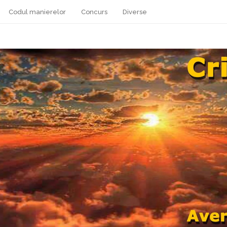
Codul manierelor
Concurs
Diverse