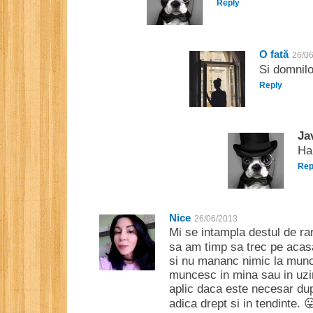
Reply
O fată
26/0
Si domnilo
Reply
Ja
Hai
Rep
Nice
26/06/2013
Mi se intampla destul de rar
sa am timp sa trec pe acas
si nu mananc nimic la munca
muncesc in mina sau in uzin
aplic daca este necesar dupa
adica drept si in tendinte. 