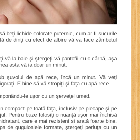
 să beţi lichide colorate puternic, cum ar fi sucurile
tă de dinţi cu efect de albire vă va face zâmbetul
i-vă la baie şi ştergeţi-vă pantofii cu o cârpă, aşa
unea asta vă ia doar un minut.
sub şuvoiul de apă rece, încă un minut. Vă veţi
goraţi. E bine să vă stropiţi şi faţa cu apă rece.
amponându-le uşor cu un şerveţel umed.
en compact pe toată faţa, inclusiv pe pleoape şi pe
ujul. Pentru buze folosiţi o nuanţă uşor mai închisă
idratant, care e mai rezistent si arată foarte bine.
ăpa de guguloaiele formate, ştergeţi periuţa cu un