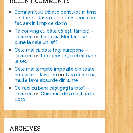
RECENT COMMENTS
Somnambulii trăiesc periculos în timp
ce dorm – Javra.eu
on
Persoane care
fac sex în timp ce dorm
Te conving cu bâta că eşti tâmpit! –
Javra.eu
on
La Roşia Montană se
pune la cale un jaf?
Cele mai ciudate legi europene –
Javra.eu
on
Legi prosteşti referitoare
la sex
Cele mai tâmpite impozite din toate
timpurile – Javra.eu
on
Ţara celor mai
multe taxe absurde din lume
Ce faci cu banii câştigaţi la loto? –
Javra.eu
on
Ghinionul de a câştiga la
Loto
ARCHIVES