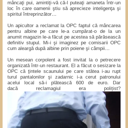
mâncaţi pui, amintiţi-vă că-l puteaţi amaneta într-un
loc în care oamenii ştiu să aprecieze inteligenţa şi
spiritul întreprinzător…
Un apicultor a reclamat la OPC faptul că mâncarea
pentru albine pe care le-a cumpărat-o de la un
anumit magazin le-a făcut pe acestea să părăsească
definitiv stupul. Mi-i şi imaginez pe comisarii OPC
cum aleargă după albine prin poiene şi câmpii…
Un mesean corpolent a fost invitat la o petrecere
organizată într-un restaurant. El a făcut o sesizare la
OPC că ţintele scaunului pe care stătea i-au rupt
turul pantalonilor şi zadarnic i-a cerut patronului
acelui local să-i plătească 600 de euro. Dar
dacă reclamagiul era polițist?