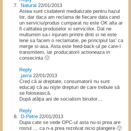
Natural
22/01/2013
Astea sunt ciudatenii mediatizate pentru hazul
lor, dar daca am reclama de fiecare data cand
un serviciu/produs cumparat nu este OK alta ar
fi calitatea produselor si serviciilor. Dat ne
multumim sa-i injuram printre dinti si ne este
lene sa facem o reclamatie, pe principiul las’ ca
merge si-asa. Asta este feed-back-ul pe care-l
transmitem, iar producatorii actioneaza in
consecinta 🙁
Reply
javra
22/01/2013
Cred că ai dreptate, consumatorii nu sunt
educaţi că au nişte drepturi de care trebuie să
se folosească.
După atâţia ani de socialism biruitor…
Reply
D-Petre
22/01/2013
Dupa cate se vede OPC-ul asta nu-si prea are
rostul … ca n-a prea rezolvat nicio plangere 🙂