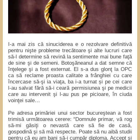
I-a mai zis că sinuciderea e o rezolvare definitivă
pentru nişte probleme trecătoare şi alte lucruri care
să-l determine să revină la sentimente mai bune faţă
de sine şi de semeni. Botoşăneanul a dat semne că
înţelege şi a fost externat. El s-a dus glonţ la OPC
ca să reclame proasta calitate a frânghiei cu care
încercase să-şi ia viaţa, ba i-a turnat și pe cei care
l-au salvat fără să-i ceară permisiunea şi pe medicii
care au intervenit şi l-au pus pe picioare, în ciuda
voinţei sale…
Pe adresa primăriei unui sector bucureştean a fost
trimisă următoarea cerere: “Domnule primar, vă rog
să-mi găsiţi o nevastă care să fie de casă,
gospodină şi să mă respecte. Poate să nu aibă studii
pentru că eu am bani să-i cumpăr diploma. Accept şi