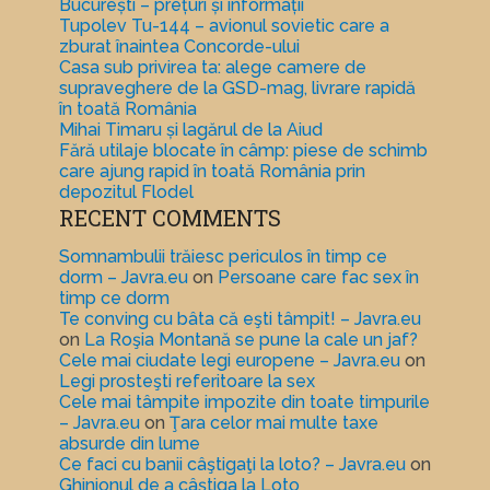
București – prețuri și informații
Tupolev Tu-144 – avionul sovietic care a
zburat înaintea Concorde-ului
Casa sub privirea ta: alege camere de
supraveghere de la GSD-mag, livrare rapidă
în toată România
Mihai Timaru și lagărul de la Aiud
Fără utilaje blocate în câmp: piese de schimb
care ajung rapid în toată România prin
depozitul Flodel
RECENT COMMENTS
Somnambulii trăiesc periculos în timp ce
dorm – Javra.eu
on
Persoane care fac sex în
timp ce dorm
Te conving cu bâta că eşti tâmpit! – Javra.eu
on
La Roşia Montană se pune la cale un jaf?
Cele mai ciudate legi europene – Javra.eu
on
Legi prosteşti referitoare la sex
Cele mai tâmpite impozite din toate timpurile
– Javra.eu
on
Ţara celor mai multe taxe
absurde din lume
Ce faci cu banii câştigaţi la loto? – Javra.eu
on
Ghinionul de a câştiga la Loto