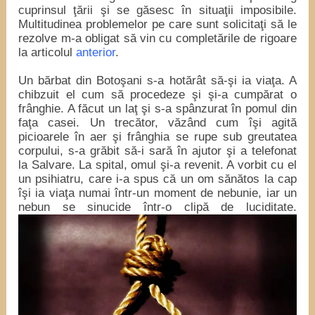
cuprinsul ţării şi se găsesc în situaţii imposibile.
Multitudinea problemelor pe care sunt solicitaţi să le
rezolve m-a obligat să vin cu completările de rigoare
la articolul
anterior
.
Un bărbat din Botoşani s-a hotărât să-şi ia viaţa. A
chibzuit el cum să procedeze şi şi-a cumpărat o
frânghie. A făcut un laţ şi s-a spânzurat în pomul din
faţa casei. Un trecător, văzând cum îşi agită
picioarele în aer şi frânghia se rupe sub greutatea
corpului, s-a grăbit să-i sară în ajutor şi a telefonat
la Salvare. La spital, omul şi-a revenit. A vorbit cu el
un psihiatru, care i-a spus că un om sănătos la cap
îşi ia viaţa numai într-un moment de nebunie, iar un
nebun se sinucide într-o clipă de luciditate.