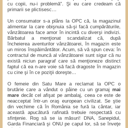
cu copii, nu-i problemă”. Şi eu care credeam că
primarii se plictisesc…
Un consumator s-a plâns la OPC că, la magazinul
alimentar la care obişnuia să-şi facă cumpărăturile,
vânzătoarea face amor în incintă cu diverşi indivizi.
Bărbatul a menţionat scandalizat că, după
încheierea aventurilor vânzătoarei, în magazin este
un miros înspăimântător. Acum, să vă spun ceva: în
contractul de muncă al vânzătoarei sunt sigur că nu
există niciun paragraf care să menţioneze distinct
faptul că ea n-are voie să facă dragoste în magazin
cu cine şi în ce poziţii doreşte…
O femeie din Satu Mare a reclamat la OPC o
brutărie care a vândut o pâine cu un gramaj
mai
mare
decât cel afişat pe ambalaj, ceea ce este de
neacceptat într-un oraş european civilizat. Se ştie
din vechime că în România se fură la cântar, iar
această apucătură rafinată trebuie respectată cu
sfinţenie. Rog să se ia măsuri! DNA, Sanepidul,
Garda Financiară şi ONU pe capul lor, să se înveţe