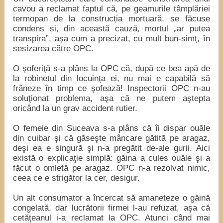
cavou a reclamat faptul că, pe geamurile tâmplăriei
termopan de la construcția mortuară, se făcuse
condens și, din această cauză, mortul „ar putea
transpira”, aşa cum a precizat, cu mult bun-simţ, în
sesizarea către OPC.
O şoferiţă s-a plâns la OPC că, după ce bea apă de
la robinetul din locuinţa ei, nu mai e capabilă să
frâneze în timp ce şofează! Inspectorii OPC n-au
soluţionat problema, aşa că ne putem aştepta
oricând la un grav accident rutier.
O femeie din Suceava s-a plâns că îi dispar ouăle
din cuibar şi că găseşte mâncare gătită pe aragaz,
deşi ea e singură şi n-a pregătit de-ale gurii. Aici
există o explicaţie simplă: găina a cules ouăle şi a
făcut o omletă pe aragaz. OPC n-a rezolvat nimic,
ceea ce e strigător la cer, desigur.
Un alt consumator a încercat să amaneteze o găină
congelată, dar lucrătorii firmei l-au refuzat, aşa că
cetăţeanul i-a reclamat la OPC. Atunci când mai