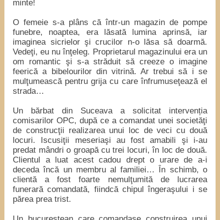
minte!
O femeie s-a plâns că într-un magazin de pompe
funebre, noaptea, era lăsată lumina aprinsă, iar
imaginea sicrielor şi crucilor n-o lăsa să doarmă.
Vedeţi, eu nu înţeleg. Proprietarul magazinului era un
om romantic şi s-a străduit să creeze o imagine
feerică a bibelourilor din vitrină. Ar trebui să i se
mulţumească pentru grija cu care înfrumuseţează el
strada…
Un bărbat din Suceava a solicitat intervenția
comisarilor OPC, după ce a comandat unei societăţi
de construcţii realizarea unui loc de veci cu două
locuri. Iscusiţii meseriaşi au fost amabili şi i-au
predat mândri o groapă cu trei locuri, în loc de două.
Clientul a luat acest cadou drept o urare de a-i
deceda încă un membru al familiei… În schimb, o
clientă a fost foarte nemulţumită de lucrarea
funerară comandată, fiindcă chipul îngeraşului i se
părea prea trist.
Un bucureștean care comandase construirea unui