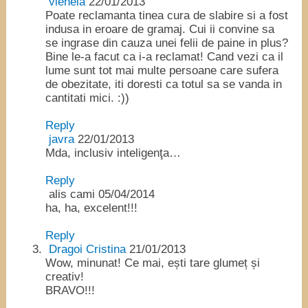
vienela
22/01/2013
Poate reclamanta tinea cura de slabire si a fost
indusa in eroare de gramaj. Cui ii convine sa
se ingrase din cauza unei felii de paine in plus?
Bine le-a facut ca i-a reclamat! Cand vezi ca il
lume sunt tot mai multe persoane care sufera
de obezitate, iti doresti ca totul sa se vanda in
cantitati mici. :))
Reply
javra
22/01/2013
Mda, inclusiv inteligenţa…
Reply
alis cami
05/04/2014
ha, ha, excelent!!!
Reply
Dragoi Cristina
21/01/2013
Wow, minunat! Ce mai, ești tare glumeț și
creativ!
BRAVO!!!