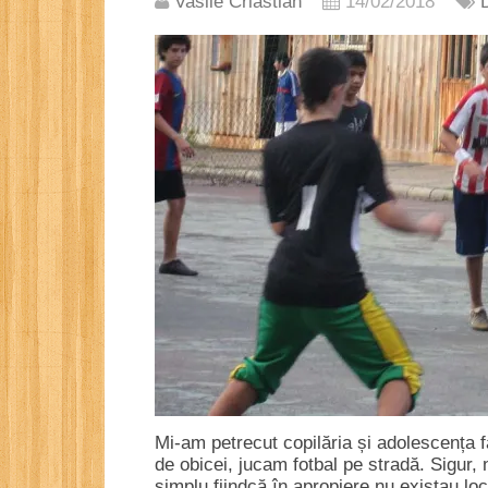
Vasile Criastian
14/02/2018
Mi-am petrecut copilăria și adolescența 
de obicei, jucam fotbal pe stradă. Sigur, 
simplu fiindcă în apropiere nu existau lo