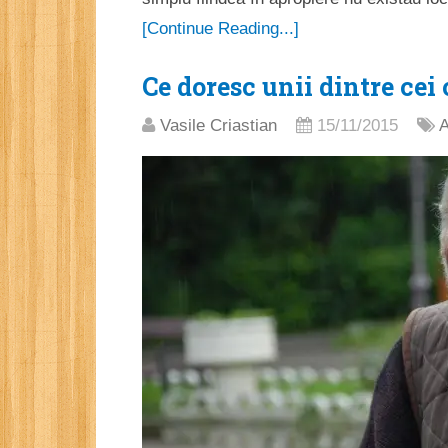
[Continue Reading...]
Ce doresc unii dintre cei 
Vasile Criastian
15/11/2015
A