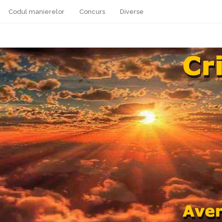
Codul manierelor
Concurs
Diverse