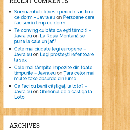
RECENT COMMENTS
Somnambulii trăiesc periculos în timp
ce dorm – Javra.eu
on
Persoane care
fac sex în timp ce dorm
Te conving cu bâta că eşti tâmpit! –
Javra.eu
on
La Roşia Montană se
pune la cale un jaf?
Cele mai ciudate legi europene –
Javra.eu
on
Legi prosteşti referitoare
la sex
Cele mai tâmpite impozite din toate
timpurile – Javra.eu
on
Ţara celor mai
multe taxe absurde din lume
Ce faci cu banii câştigaţi la loto? –
Javra.eu
on
Ghinionul de a câştiga la
Loto
ARCHIVES