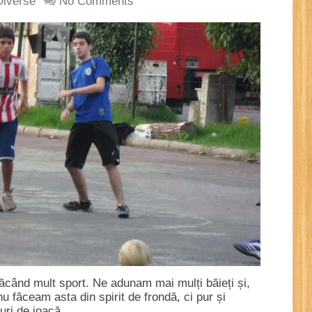
Diverse
No Comments
făcând mult sport. Ne adunam mai mulți băieți și,
nu făceam asta din spirit de frondă, ci pur și
curi de joacă …