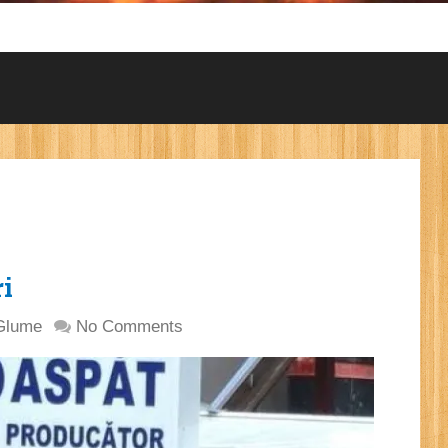
ri
Glume
No Comments