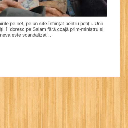
le pe net, pe un site înființat pentru petiții. Unii
ții îi doresc pe Salam fără coajă prim-ministru și
tcineva este scandalizat …