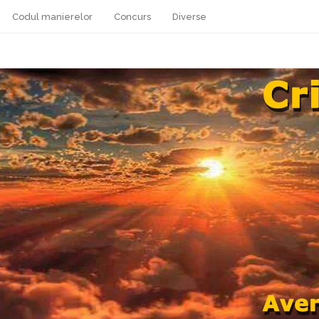
Codul manierelor
Concurs
Diverse