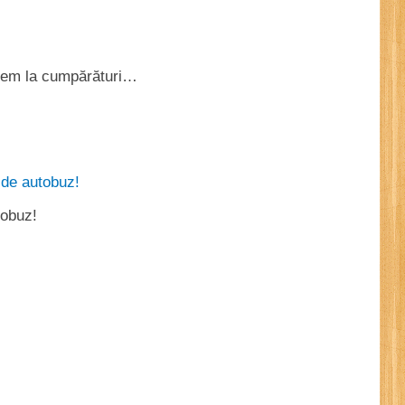
gem la cumpărături…
tobuz!