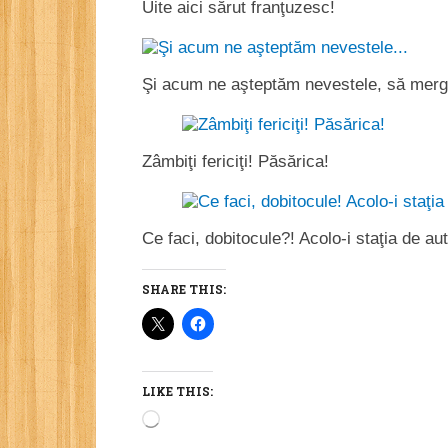
Uite aici sărut franţuzesc!
Şi acum ne aşteptăm nevestele, să mer
Zâmbiţi fericiţi! Păsărica!
Ce faci, dobitocule?! Acolo-i staţia de au
SHARE THIS:
LIKE THIS:
Loading…