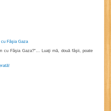
em cu Fâşia Gaza?”… Luaţi mă, două fâşii, poate