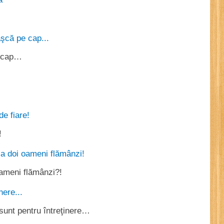
e cap…
!
oameni flămânzi?!
 sunt pentru întreţinere…