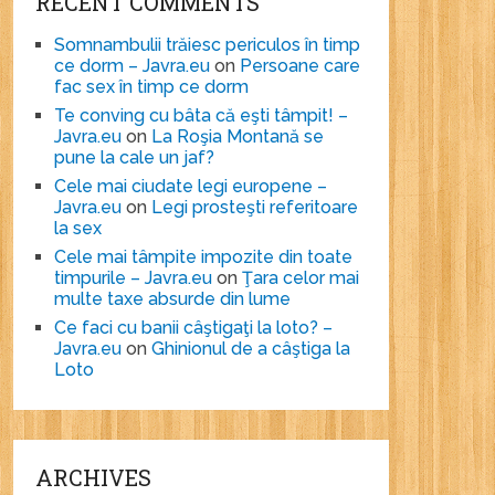
RECENT COMMENTS
Somnambulii trăiesc periculos în timp
ce dorm – Javra.eu
on
Persoane care
fac sex în timp ce dorm
Te conving cu bâta că eşti tâmpit! –
Javra.eu
on
La Roşia Montană se
pune la cale un jaf?
Cele mai ciudate legi europene –
Javra.eu
on
Legi prosteşti referitoare
la sex
Cele mai tâmpite impozite din toate
timpurile – Javra.eu
on
Ţara celor mai
multe taxe absurde din lume
Ce faci cu banii câştigaţi la loto? –
Javra.eu
on
Ghinionul de a câştiga la
Loto
ARCHIVES