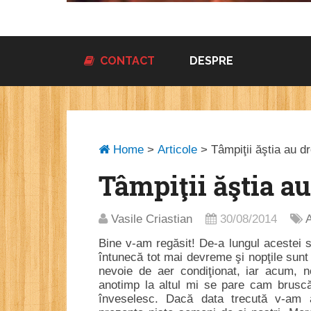
CONTACT
DESPRE
Home
>
Articole
>
Tâmpiţii ăştia au dr
Tâmpiţii ăştia au
Vasile Criastian
30/08/2014
A
Bine v-am regăsit! De-a lungul acestei
întunecă tot mai devreme şi nopţile sunt
nevoie de aer condiţionat, iar acum, n
anotimp la altul mi se pare cam brusc
înveselesc. Dacă data trecută v-am 