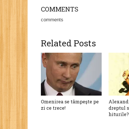
COMMENTS
comments
Related Posts
Omenirea se tâmpeşte pe
Alexandr
zi ce trece!
dreptul s
hiturile?