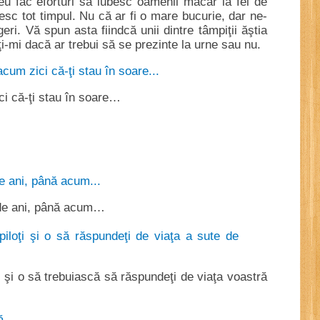
eu fac eforturi să iubesc oamenii măcar la fel de
sc tot timpul. Nu că ar fi o mare bucurie, dar ne-
i. Vă spun asta fiindcă unii dintre tâmpiţii ăştia
ţi-mi dacă ar trebui să se prezinte la urne sau nu.
ci că-ţi stau în soare…
2 de ani, până acum…
ţi şi o să trebuiască să răspundeţi de viaţa voastră