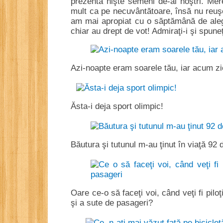
prezenta nişte semeni de-ai noştri. Mer
mult ca pe necuvântătoare, însă nu reuşe
am mai apropiat cu o săptămână de aleger
chiar au drept de vot! Admiraţi-i şi spune
Azi-noapte eram soarele tău, iar acum zi
Ăsta-i deja sport olimpic!
Băutura şi tutunul m-au ţinut în viaţă 9
Oare ce-o să faceţi voi, când veţi fi pilo
şi a sute de pasageri?