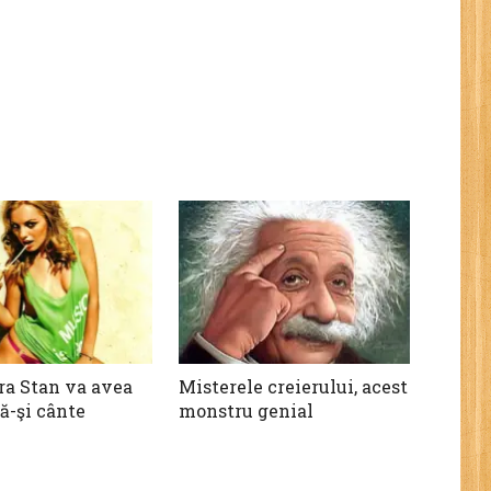
a Stan va avea
Misterele creierului, acest
ă-şi cânte
monstru genial