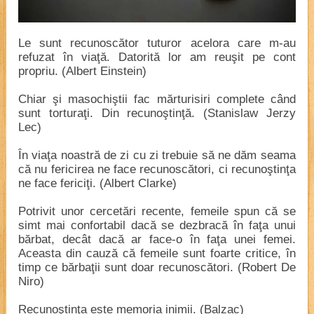
Le sunt recunoscător tuturor acelora care m-au
refuzat în viaţă. Datorită lor am reuşit pe cont
propriu. (Albert Einstein)
Chiar şi masochiştii fac mărturisiri complete când
sunt torturaţi. Din recunoştinţă. (Stanislaw Jerzy
Lec)
În viaţa noastră de zi cu zi trebuie să ne dăm seama
că nu fericirea ne face recunoscători, ci recunoştinţa
ne face fericiţi. (Albert Clarke)
Potrivit unor cercetări recente, femeile spun că se
simt mai confortabil dacă se dezbracă în faţa unui
bărbat, decât dacă ar face-o în faţa unei femei.
Aceasta din cauză că femeile sunt foarte critice, în
timp ce bărbaţii sunt doar recunoscători. (Robert De
Niro)
Recunoştinţa este memoria inimii. (Balzac)