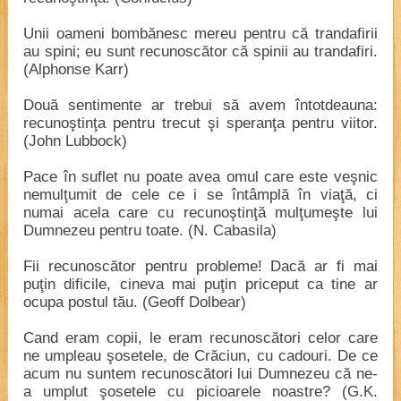
Unii oameni bombănesc mereu pentru că trandafirii
au spini; eu sunt recunoscător că spinii au trandafiri.
(Alphonse Karr)
Două sentimente ar trebui să avem întotdeauna:
recunoştinţa pentru trecut şi speranţa pentru viitor.
(John Lubbock)
Pace în suflet nu poate avea omul care este veşnic
nemulţumit de cele ce i se întâmplă în viaţă, ci
numai acela care cu recunoştinţă mulţumeşte lui
Dumnezeu pentru toate. (N. Cabasila)
Fii recunoscător pentru probleme! Dacă ar fi mai
puţin dificile, cineva mai puţin priceput ca tine ar
ocupa postul tău. (Geoff Dolbear)
Cand eram copii, le eram recunoscători celor care
ne umpleau şosetele, de Crăciun, cu cadouri. De ce
acum nu suntem recunoscători lui Dumnezeu că ne-
a umplut şosetele cu picioarele noastre? (G.K.