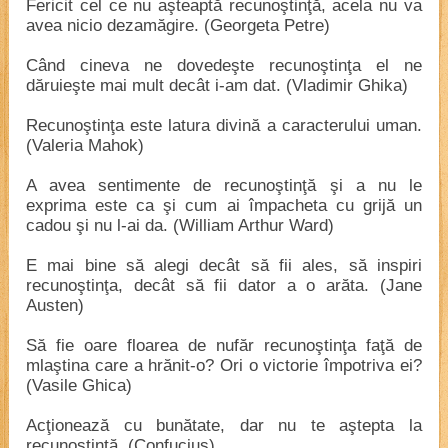
Fericit cel ce nu aşteaptă recunoştinţă, acela nu va
avea nicio dezamăgire. (Georgeta Petre)
Când cineva ne dovedeşte recunoştinţa el ne
dăruieşte mai mult decât i-am dat. (Vladimir Ghika)
Recunoştinţa este latura divină a caracterului uman.
(Valeria Mahok)
A avea sentimente de recunoştinţă şi a nu le
exprima este ca şi cum ai împacheta cu grijă un
cadou şi nu l-ai da. (William Arthur Ward)
E mai bine să alegi decât să fii ales, să inspiri
recunoştinţa, decât să fii dator a o arăta. (Jane
Austen)
Să fie oare floarea de nufăr recunoştinţa faţă de
mlaştina care a hrănit-o? Ori o victorie împotriva ei?
(Vasile Ghica)
Acţionează cu bunătate, dar nu te aştepta la
recunoştinţă. (Confucius)