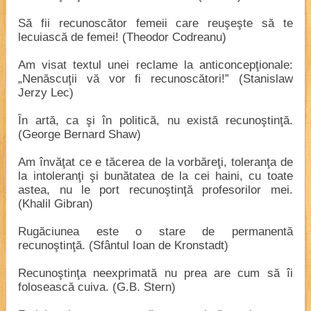
Să fii recunoscător femeii care reuşeşte să te
lecuiască de femei! (Theodor Codreanu)
Am visat textul unei reclame la anticoncepţionale:
„Nenăscuţii vă vor fi recunoscători!” (Stanislaw
Jerzy Lec)
În artă, ca şi în politică, nu există recunoştinţă.
(George Bernard Shaw)
Am învăţat ce e tăcerea de la vorbăreţi, toleranţa de
la intoleranţi şi bunătatea de la cei haini, cu toate
astea, nu le port recunoştinţă profesorilor mei.
(Khalil Gibran)
Rugăciunea este o stare de permanentă
recunoştinţă. (Sfântul Ioan de Kronstadt)
Recunoştinţa neexprimată nu prea are cum să îi
folosească cuiva. (G.B. Stern)