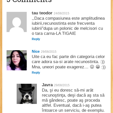
tau teodor
24/08/2015
,,Daca compasiunea este amplitudinea
iubirii,recunostinta este frecventa
iubirii”dupa un polonic de melcisori cu
o tara carna-LA TIGAIE
Reply
Nice
29/08/2015
Uite ca eu fac parte din categoria celor
care adora sa-si arate recunostinta. :))
Mna, uneori poate exagerez… 😛 😀 :))
Reply
Javra
29/08/2015
Da, şi eu doresc să-mi arăt
recunoştinţa, deşi dacă aş sta să
mă gândesc, poate aş proceda
altfel. Eventual, dacă i-aş putea
întoarce un serviciu, de exemplu.