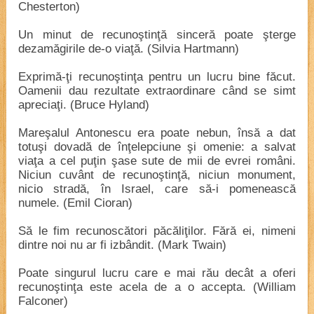
Chesterton)
Un minut de recunoştinţă sinceră poate şterge
dezamăgirile de-o viaţă. (Silvia Hartmann)
Exprimă-ţi recunoştinţa pentru un lucru bine făcut.
Oamenii dau rezultate extraordinare când se simt
apreciaţi. (Bruce Hyland)
Mareşalul Antonescu era poate nebun, însă a dat
totuşi dovadă de înţelepciune şi omenie: a salvat
viaţa a cel puţin şase sute de mii de evrei români.
Niciun cuvânt de recunoştinţă, niciun monument,
nicio stradă, în Israel, care să-i pomenească
numele. (Emil Cioran)
Să le fim recunoscători păcăliţilor. Fără ei, nimeni
dintre noi nu ar fi izbândit. (Mark Twain)
Poate singurul lucru care e mai rău decât a oferi
recunoştinţa este acela de a o accepta. (William
Falconer)