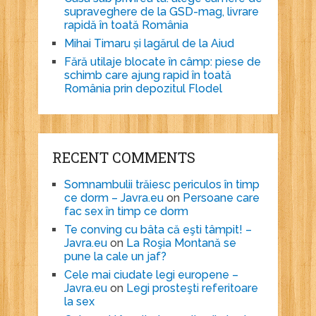
supraveghere de la GSD-mag, livrare
rapidă în toată România
Mihai Timaru și lagărul de la Aiud
Fără utilaje blocate în câmp: piese de
schimb care ajung rapid în toată
România prin depozitul Flodel
RECENT COMMENTS
Somnambulii trăiesc periculos în timp
ce dorm – Javra.eu
on
Persoane care
fac sex în timp ce dorm
Te conving cu bâta că eşti tâmpit! –
Javra.eu
on
La Roşia Montană se
pune la cale un jaf?
Cele mai ciudate legi europene –
Javra.eu
on
Legi prosteşti referitoare
la sex