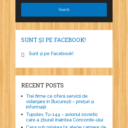
SUNT ȘI PE FACEBOOK!
Sunt și pe Facebook!
RECENT POSTS
Trei firme ce oferă servicii de
vidanjare în București – prețuri și
informații
Tupolev Tu-144 – avionul sovietic
care a zburat înaintea Concorde-ului
Casa sub privirea ta: alege camere de