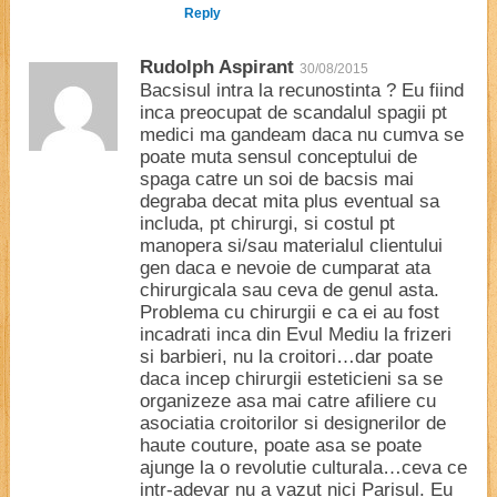
Reply
Rudolph Aspirant
30/08/2015
Bacsisul intra la recunostinta ? Eu fiind
inca preocupat de scandalul spagii pt
medici ma gandeam daca nu cumva se
poate muta sensul conceptului de
spaga catre un soi de bacsis mai
degraba decat mita plus eventual sa
includa, pt chirurgi, si costul pt
manopera si/sau materialul clientului
gen daca e nevoie de cumparat ata
chirurgicala sau ceva de genul asta.
Problema cu chirurgii e ca ei au fost
incadrati inca din Evul Mediu la frizeri
si barbieri, nu la croitori…dar poate
daca incep chirurgii esteticieni sa se
organizeze asa mai catre afiliere cu
asociatia croitorilor si designerilor de
haute couture, poate asa se poate
ajunge la o revolutie culturala…ceva ce
intr-adevar nu a vazut nici Parisul. Eu