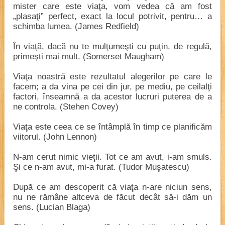
mister care este viaţa, vom vedea că am fost
„plasaţi” perfect, exact la locul potrivit, pentru… a
schimba lumea. (James Redfield)
În viaţă, dacă nu te mulţumeşti cu puţin, de regulă,
primeşti mai mult. (Somerset Maugham)
Viaţa noastră este rezultatul alegerilor pe care le
facem; a da vina pe cei din jur, pe mediu, pe ceilalţi
factori, înseamnă a da acestor lucruri puterea de a
ne controla. (Stehen Covey)
Viaţa este ceea ce se întâmplă în timp ce planificăm
viitorul. (John Lennon)
N-am cerut nimic vieţii. Tot ce am avut, i-am smuls.
Şi ce n-am avut, mi-a furat. (Tudor Muşatescu)
După ce am descoperit că viaţa n-are niciun sens,
nu ne rămâne altceva de făcut decât să-i dăm un
sens. (Lucian Blaga)