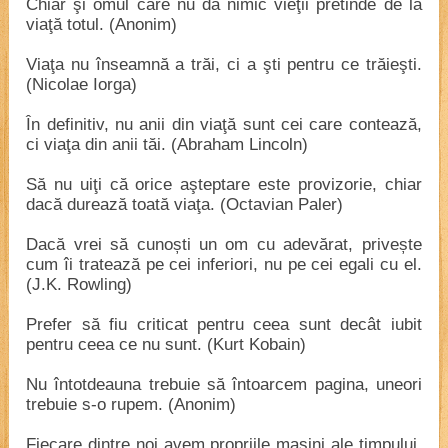
Chiar şi omul care nu dă nimic vieţii pretinde de la
viaţă totul. (Anonim)
Viaţa nu înseamnă a trăi, ci a şti pentru ce trăieşti.
(Nicolae Iorga)
În definitiv, nu anii din viaţă sunt cei care contează,
ci viaţa din anii tăi. (Abraham Lincoln)
Să nu uiţi că orice aşteptare este provizorie, chiar
dacă durează toată viaţa. (Octavian Paler)
Dacă vrei să cunoști un om cu adevărat, privește
cum îi tratează pe cei inferiori, nu pe cei egali cu el.
(J.K. Rowling)
Prefer să fiu criticat pentru ceea sunt decât iubit
pentru ceea ce nu sunt. (Kurt Kobain)
Nu întotdeauna trebuie să întoarcem pagina, uneori
trebuie s-o rupem. (Anonim)
Fiecare dintre noi avem propriile maşini ale timpului.