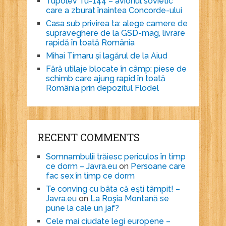
Tupolev Tu-144 – avionul sovietic
care a zburat înaintea Concorde-ului
Casa sub privirea ta: alege camere de
supraveghere de la GSD-mag, livrare
rapidă în toată România
Mihai Timaru și lagărul de la Aiud
Fără utilaje blocate în câmp: piese de
schimb care ajung rapid în toată
România prin depozitul Flodel
RECENT COMMENTS
Somnambulii trăiesc periculos în timp
ce dorm – Javra.eu
on
Persoane care
fac sex în timp ce dorm
Te conving cu bâta că eşti tâmpit! –
Javra.eu
on
La Roşia Montană se
pune la cale un jaf?
Cele mai ciudate legi europene –