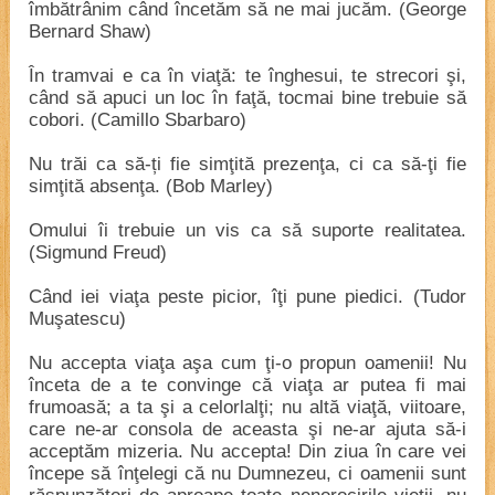
îmbătrânim când încetăm să ne mai jucăm. (George
Bernard Shaw)
În tramvai e ca în viaţă: te înghesui, te strecori şi,
când să apuci un loc în faţă, tocmai bine trebuie să
cobori. (Camillo Sbarbaro)
Nu trăi ca să-ți fie simţită prezenţa, ci ca să-ţi fie
simţită absenţa. (Bob Marley)
Omului îi trebuie un vis ca să suporte realitatea.
(Sigmund Freud)
Când iei viaţa peste picior, îţi pune piedici. (Tudor
Muşatescu)
Nu accepta viaţa aşa cum ţi-o propun oamenii! Nu
înceta de a te convinge că viaţa ar putea fi mai
frumoasă; a ta şi a celorlalţi; nu altă viaţă, viitoare,
care ne-ar consola de aceasta şi ne-ar ajuta să-i
acceptăm mizeria. Nu accepta! Din ziua în care vei
începe să înţelegi că nu Dumnezeu, ci oamenii sunt