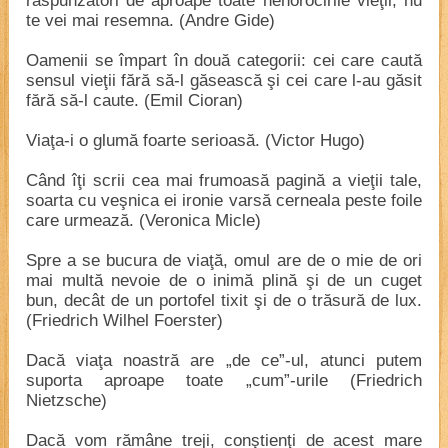
răspunzători de aproape toate nenorocirile vieţii, nu
te vei mai resemna. (Andre Gide)
Oamenii se împart în două categorii: cei care caută
sensul vieţii fără să-l găsească şi cei care l-au găsit
fără să-l caute. (Emil Cioran)
Viaţa-i o glumă foarte serioasă. (Victor Hugo)
Când îţi scrii cea mai frumoasă pagină a vieţii tale,
soarta cu veşnica ei ironie varsă cerneala peste foile
care urmează. (Veronica Micle)
Spre a se bucura de viaţă, omul are de o mie de ori
mai multă nevoie de o inimă plină şi de un cuget
bun, decât de un portofel tixit şi de o trăsură de lux.
(Friedrich Wilhel Foerster)
Dacă viaţa noastră are „de ce”-ul, atunci putem
suporta aproape toate „cum”-urile (Friedrich
Nietzsche)
Dacă vom rămâne treji, conştienţi de acest mare