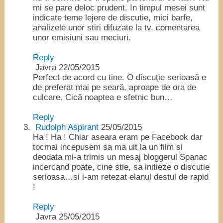
mi se pare deloc prudent. In timpul mesei sunt
indicate teme lejere de discutie, mici barfe,
analizele unor stiri difuzate la tv, comentarea
unor emisiuni sau meciuri.
Reply
Javra
22/05/2015
Perfect de acord cu tine. O discuţie serioasă e
de preferat mai pe seară, aproape de ora de
culcare. Cică noaptea e sfetnic bun…
Reply
Rudolph Aspirant
25/05/2015
Ha ! Ha ! Chiar aseara eram pe Facebook dar
tocmai incepusem sa ma uit la un film si
deodata mi-a trimis un mesaj bloggerul Spanac
incercand poate, cine stie, sa initieze o discutie
serioasa…si i-am retezat elanul destul de rapid
!
Reply
Javra
25/05/2015