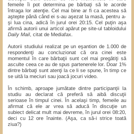
femeile îi pot determina pe bărbaţi să le acorde
întraga lor atenţie. Cel mai bine ar fi ca acestea să
aştepte până când ei s-au aşezat la masă, pentru a-
şi lua cina, adică în jurul orei 20:15. Cel puţin aşa
afirmă autorii unui articol apărut pe site-ul tabloidului
Daily Mail
, citat de Mediafax.
Autorii studiului realizat pe un eşantion de 1.000 de
respondenţi au concluzionat că ora cinei este
momentul în care bărbaţii sunt cel mai pregătiţi să
asculte ceea ce au de spus partenerele lor. Doar 1%
dintre bărbaţi sunt atenţi la ce li se spune, în timp ce
se uită la meciuri sau joacă jocuri video.
În schimb, aproape jumătate dintre participanţii la
studiu au declarat că preferă să aibă discuţii
serioase în timpul cinei. În acelaşi timp, femeile au
afirmat că ele ar vrea să aducă în discuţie un
subiect delicat mult mai devreme, în jurul orei 08:20,
deci cu 12 ore înainte. (Aşa, ca să-i strice toată
ziua?)