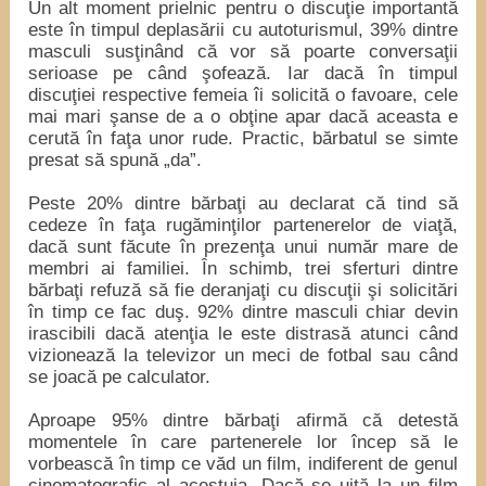
Un alt moment prielnic pentru o discuţie importantă
este în timpul deplasării cu autoturismul, 39% dintre
masculi susţinând că vor să poarte conversaţii
serioase pe când şofează. Iar dacă în timpul
discuţiei respective femeia îi solicită o favoare, cele
mai mari şanse de a o obţine apar dacă aceasta e
cerută în faţa unor rude. Practic, bărbatul se simte
presat să spună „da”.
Peste 20% dintre bărbaţi au declarat că tind să
cedeze în faţa rugăminţilor partenerelor de viaţă,
dacă sunt făcute în prezenţa unui număr mare de
membri ai familiei. În schimb, trei sferturi dintre
bărbaţi refuză să fie deranjaţi cu discuţii şi solicitări
în timp ce fac duş. 92% dintre masculi chiar devin
irascibili dacă atenţia le este distrasă atunci când
vizionează la televizor un meci de fotbal sau când
se joacă pe calculator.
Aproape 95% dintre bărbaţi afirmă că detestă
momentele în care partenerele lor încep să le
vorbească în timp ce văd un film, indiferent de genul
cinematografic al acestuia. Dacă se uită la un film