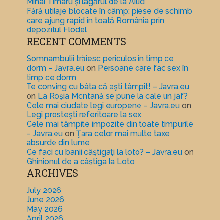
Mihai Timaru și lagărul de la Aiud
Fără utilaje blocate în câmp: piese de schimb
care ajung rapid în toată România prin
depozitul Flodel
RECENT COMMENTS
Somnambulii trăiesc periculos în timp ce
dorm – Javra.eu
on
Persoane care fac sex în
timp ce dorm
Te conving cu bâta că eşti tâmpit! – Javra.eu
on
La Roşia Montană se pune la cale un jaf?
Cele mai ciudate legi europene – Javra.eu
on
Legi prosteşti referitoare la sex
Cele mai tâmpite impozite din toate timpurile
– Javra.eu
on
Ţara celor mai multe taxe
absurde din lume
Ce faci cu banii câştigaţi la loto? – Javra.eu
on
Ghinionul de a câştiga la Loto
ARCHIVES
July 2026
June 2026
May 2026
April 2026