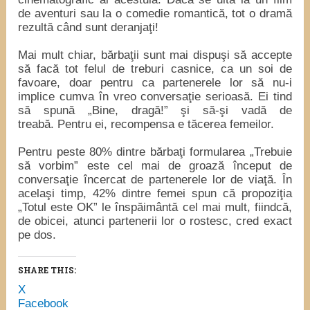
de aventuri sau la o comedie romantică, tot o dramă
rezultă când sunt deranjaţi!
Mai mult chiar, bărbaţii sunt mai dispuşi să accepte
să facă tot felul de treburi casnice, ca un soi de
favoare, doar pentru ca partenerele lor să nu-i
implice cumva în vreo conversaţie serioasă. Ei tind
să spună „Bine, dragă!” şi să-şi vadă de
treabă. Pentru ei, recompensa e tăcerea femeilor.
Pentru peste 80% dintre bărbaţi formularea „Trebuie
să vorbim” este cel mai de groază început de
conversaţie încercat de partenerele lor de viaţă. În
acelaşi timp, 42% dintre femei spun că propoziţia
„Totul este OK” le înspăimântă cel mai mult, fiindcă,
de obicei, atunci partenerii lor o rostesc, cred exact
pe dos.
SHARE THIS:
X
Facebook