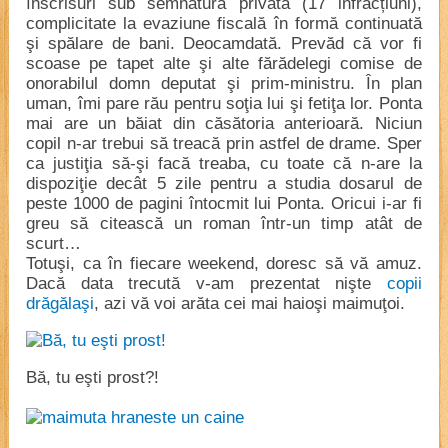
înscrisuri sub semnătură privată (17 infracțiuni),
complicitate la evaziune fiscală în formă continuată
şi spălare de bani. Deocamdată. Prevăd că vor fi
scoase pe tapet alte şi alte fărădelegi comise de
onorabilul domn deputat şi prim-ministru. În plan
uman, îmi pare rău pentru soţia lui şi fetiţa lor. Ponta
mai are un băiat din căsătoria anterioară. Niciun
copil n-ar trebui să treacă prin astfel de drame. Sper
ca justiţia să-şi facă treaba, cu toate că n-are la
dispoziţie decât 5 zile pentru a studia dosarul de
peste 1000 de pagini întocmit lui Ponta. Oricui i-ar fi
greu să citească un roman într-un timp atât de
scurt…
Totuşi, ca în fiecare weekend, doresc să vă amuz.
Dacă data trecută v-am prezentat nişte
copii
drăgălaşi
, azi vă voi arăta cei mai haioşi maimuţoi.
Bă, tu eşti prost?!