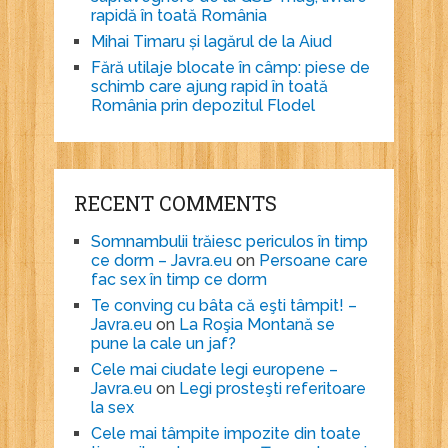
rapidă în toată România
Mihai Timaru și lagărul de la Aiud
Fără utilaje blocate în câmp: piese de
schimb care ajung rapid în toată
România prin depozitul Flodel
RECENT COMMENTS
Somnambulii trăiesc periculos în timp
ce dorm – Javra.eu
on
Persoane care
fac sex în timp ce dorm
Te conving cu bâta că eşti tâmpit! –
Javra.eu
on
La Roşia Montană se
pune la cale un jaf?
Cele mai ciudate legi europene –
Javra.eu
on
Legi prosteşti referitoare
la sex
Cele mai tâmpite impozite din toate