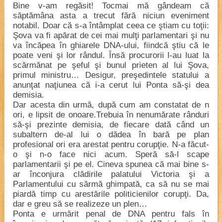
Bine v-am regăsit! Tocmai mă gândeam că
săptămâna asta a trecut fără niciun eveniment
notabil. Doar că s-a întâmplat ceea ce ştiam cu toţii:
Şova va fi apărat de cei mai mulţi parlamentari şi nu
va încăpea în ghiarele DNA-ului, fiindcă ştiu că le
poate veni şi lor rândul. Însă procurorii l-au luat la
scărmănat pe şeful şi bunul prieten al lui Şova,
primul ministru… Desigur, preşedintele statului a
anunţat naţiunea că i-a cerut lui Ponta să-şi dea
demisia.
Dar acesta din urmă, după cum am constatat de n
ori, e lipsit de onoare.Trebuia în nenumărate rânduri
să-şi prezinte demisia, de fiecare dată când un
subaltern de-al lui o dădea în bară pe plan
profesional ori era arestat pentru corupţie. N-a făcut-
o şi n-o face nici acum. Speră să-l scape
parlamentarii şi pe el. Cineva spunea că mai bine s-
ar înconjura clădirile palatului Victoria şi a
Parlamentului cu sărmă ghimpată, ca să nu se mai
piardă timp cu arestările politicienilor corupţi. Da,
dar e greu să se realizeze un plen…
Ponta e urmărit penal de DNA pentru fals în