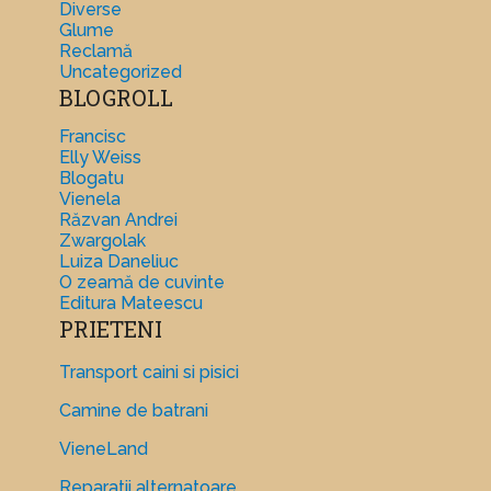
Diverse
Glume
Reclamă
Uncategorized
BLOGROLL
Francisc
Elly Weiss
Blogatu
Vienela
Răzvan Andrei
Zwargolak
Luiza Daneliuc
O zeamă de cuvinte
Editura Mateescu
PRIETENI
Transport caini si pisici
Camine de batrani
VieneLand
Reparatii alternatoare