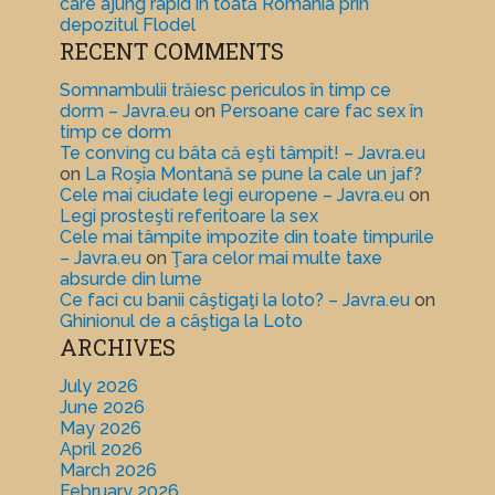
care ajung rapid în toată România prin
depozitul Flodel
RECENT COMMENTS
Somnambulii trăiesc periculos în timp ce
dorm – Javra.eu
on
Persoane care fac sex în
timp ce dorm
Te conving cu bâta că eşti tâmpit! – Javra.eu
on
La Roşia Montană se pune la cale un jaf?
Cele mai ciudate legi europene – Javra.eu
on
Legi prosteşti referitoare la sex
Cele mai tâmpite impozite din toate timpurile
– Javra.eu
on
Ţara celor mai multe taxe
absurde din lume
Ce faci cu banii câştigaţi la loto? – Javra.eu
on
Ghinionul de a câştiga la Loto
ARCHIVES
July 2026
June 2026
May 2026
April 2026
March 2026
February 2026