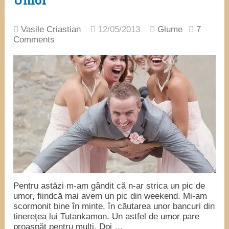
Umor
Vasile Criastian
12/05/2013
Glume
7
Comments
Pentru astăzi m-am gândit că n-ar strica un pic de
umor, fiindcă mai avem un pic din weekend. Mi-am
scormonit bine în minte, în căutarea unor bancuri din
tinereţea lui Tutankamon. Un astfel de umor pare
proaspăt pentru mulţi. Doi …