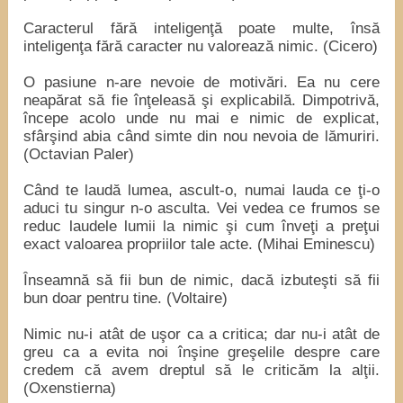
Caracterul fără inteligenţă poate multe, însă
inteligenţa fără caracter nu valorează nimic. (Cicero)
O pasiune n-are nevoie de motivări. Ea nu cere
neapărat să fie înţeleasă şi explicabilă. Dimpotrivă,
începe acolo unde nu mai e nimic de explicat,
sfârşind abia când simte din nou nevoia de lămuriri.
(Octavian Paler)
Când te laudă lumea, ascult-o, numai lauda ce ţi-o
aduci tu singur n-o asculta. Vei vedea ce frumos se
reduc laudele lumii la nimic şi cum înveţi a preţui
exact valoarea propriilor tale acte. (Mihai Eminescu)
Înseamnă să fii bun de nimic, dacă izbuteşti să fii
bun doar pentru tine. (Voltaire)
Nimic nu-i atât de uşor ca a critica; dar nu-i atât de
greu ca a evita noi înşine greşelile despre care
credem că avem dreptul să le criticăm la alţii.
(Oxenstierna)