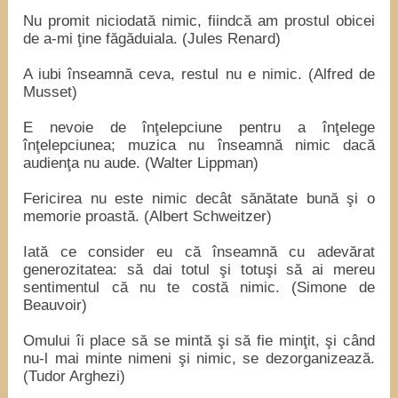
Nu promit niciodată nimic, fiindcă am prostul obicei
de a-mi ţine făgăduiala. (Jules Renard)
A iubi înseamnă ceva, restul nu e nimic. (Alfred de
Musset)
E nevoie de înţelepciune pentru a înţelege
înţelepciunea; muzica nu înseamnă nimic dacă
audienţa nu aude. (Walter Lippman)
Fericirea nu este nimic decât sănătate bună şi o
memorie proastă. (Albert Schweitzer)
Iată ce consider eu că înseamnă cu adevărat
generozitatea: să dai totul şi totuşi să ai mereu
sentimentul că nu te costă nimic. (Simone de
Beauvoir)
Omului îi place să se mintă şi să fie minţit, şi când
nu-l mai minte nimeni şi nimic, se dezorganizează.
(Tudor Arghezi)