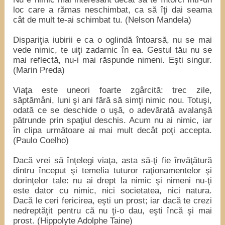
loc care a rămas neschimbat, ca să îţi dai seama
cât de mult te-ai schimbat tu. (Nelson Mandela)
Dispariţia iubirii e ca o oglindă întoarsă, nu se mai
vede nimic, te uiţi zadarnic în ea. Gestul tău nu se
mai reflectă, nu-i mai răspunde nimeni. Eşti singur.
(Marin Preda)
Viaţa este uneori foarte zgârcită: trec zile,
săptămâni, luni şi ani fără să simţi nimic nou. Totuşi,
odată ce se deschide o uşă, o adevărată avalanşă
pătrunde prin spaţiul deschis. Acum nu ai nimic, iar
în clipa următoare ai mai mult decât poţi accepta.
(Paulo Coelho)
Dacă vrei să înţelegi viaţa, asta să-ţi fie învăţătură
dintru început şi temelia tuturor raţionamentelor şi
dorinţelor tale: nu ai drept la nimic şi nimeni nu-ţi
este dator cu nimic, nici societatea, nici natura.
Dacă le ceri fericirea, eşti un prost; iar dacă te crezi
nedreptăţit pentru că nu ţi-o dau, eşti încă şi mai
prost. (Hippolyte Adolphe Taine)