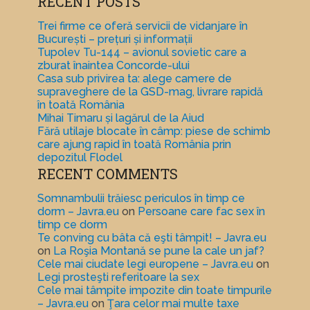
RECENT POSTS
Trei firme ce oferă servicii de vidanjare în
București – prețuri și informații
Tupolev Tu-144 – avionul sovietic care a
zburat înaintea Concorde-ului
Casa sub privirea ta: alege camere de
supraveghere de la GSD-mag, livrare rapidă
în toată România
Mihai Timaru și lagărul de la Aiud
Fără utilaje blocate în câmp: piese de schimb
care ajung rapid în toată România prin
depozitul Flodel
RECENT COMMENTS
Somnambulii trăiesc periculos în timp ce
dorm – Javra.eu
on
Persoane care fac sex în
timp ce dorm
Te conving cu bâta că eşti tâmpit! – Javra.eu
on
La Roşia Montană se pune la cale un jaf?
Cele mai ciudate legi europene – Javra.eu
on
Legi prosteşti referitoare la sex
Cele mai tâmpite impozite din toate timpurile
– Javra.eu
on
Ţara celor mai multe taxe