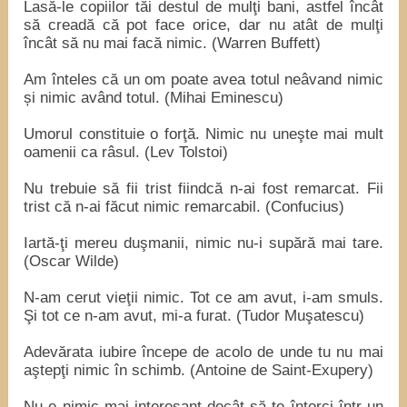
Lasă-le copiilor tăi destul de mulţi bani, astfel încât
să creadă că pot face orice, dar nu atât de mulţi
încât să nu mai facă nimic. (Warren Buffett)
Am înteles că un om poate avea totul neâvand nimic
și nimic având totul. (Mihai Eminescu)
Umorul constituie o forţă. Nimic nu uneşte mai mult
oamenii ca râsul. (Lev Tolstoi)
Nu trebuie să fii trist fiindcă n-ai fost remarcat. Fii
trist că n-ai făcut nimic remarcabil. (Confucius)
Iartă-ţi mereu duşmanii, nimic nu-i supără mai tare.
(Oscar Wilde)
N-am cerut vieţii nimic. Tot ce am avut, i-am smuls.
Şi tot ce n-am avut, mi-a furat. (Tudor Muşatescu)
Adevărata iubire începe de acolo de unde tu nu mai
aştepţi nimic în schimb. (Antoine de Saint-Exupery)
Nu e nimic mai interesant decât să te întorci într-un